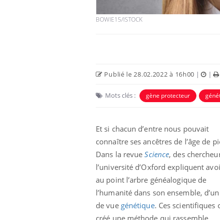
BOWIE15/ISTOCK
Carence en fer : comprendre pour
Youtube
Youtube
prévenir
Fatigue, irritabilité, brouillard mental ou
même alopécie… Les symptômes de la
Publié le 28.02.2022 à 16h00
|
|
carence en fer sont multiples ce qui la rend
...
 Mains :
Ins
You
Mots clés :
gène protecteur
génét
Youtube
osa
aciles à aborder...
En 2
Et si chacun d’entre nous pouvait
poser des
rest
'un proche c'est
pat
connaître ses ancêtres de l’âge de pi
Dans la revue
Science
, des chercheu
l’université d’Oxford expliquent avo
au point l’arbre généalogique de
l’humanité dans son ensemble, d’un
de vue
génétique
. Ces scientifiques 
créé une méthode qui rassemble