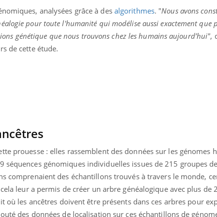
génomiques, analysées grâce à des
algorithmes
. "
Nous avons const
alogie pour toute l'humanité qui modélise aussi exactement que p
riations génétique que nous trouvons chez les humains aujourd’hui"
, 
rs de cette étude.
ancêtres
ette prouesse : elles rassemblent des données sur les génomes 
09 séquences génomiques individuelles issues de 215 groupes d
ns comprenaient des échantillons trouvés à travers le monde, ce
 cela leur a permis de créer un arbre généalogique avec plus de 
t où les ancêtres doivent être présents dans ces arbres pour exp
jouté des données de localisation sur ces échantillons de génome