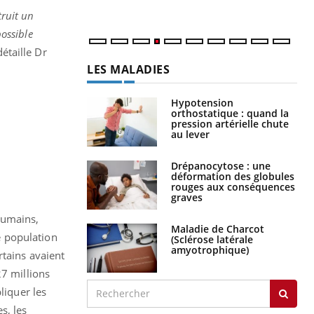
num
ruit un
ossible
détaille Dr
LES MALADIES
Hypotension
orthostatique : quand la
pression artérielle chute
au lever
Drépanocytose : une
déformation des globules
rouges aux conséquences
graves
humains,
Maladie de Charcot
e population
(Sclérose latérale
amyotrophique)
rtains avaient
27 millions
liquer les
s, les