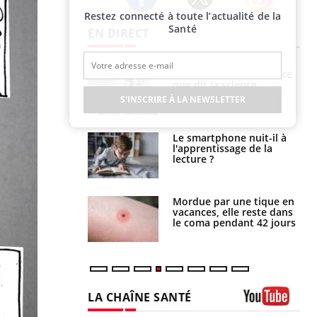
Restez connecté à toute l’actualité de la
Twitter
Facebook
Instagram
Santé
EN DIRECT
Grossesse et chaleur : ce
Mordue par un
que dit la science
barracuda, une petite fille
secourue grâce à un
S'INSCRIRE À LA NEWSLETTER
réflexe essentiel
Le smartphone nuit-il à
Légionellose en Suisse :
l'apprentissage de la
quelle est l’origine de la
lecture ?
contamination ?
Mordue par une tique en
Allergies alimentaires :
vacances, elle reste dans
une nouvelle arme contre
le coma pendant 42 jours
les réactions sévères
LA CHAÎNE SANTÉ
Youtube