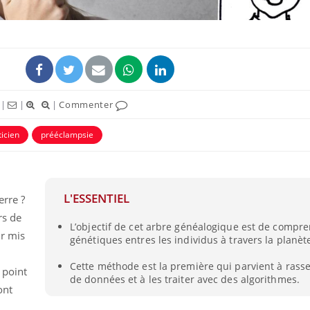
|
|
|
Commenter
uline & Charge mentale : et si on
tube
icien
prééclampsie
Youtube
it en parler??
026, l'insuline dans le diabète de type 2
e entourée d'idées reçues chez les
ients comme parfois chez les soignants.
L'ESSENTIEL
erre ?
rs de
L’objectif de cet arbre généalogique est de compre
ir mis
génétiques entres les individus à travers la planèt
Cette méthode est la première qui parvient à rass
 point
de données et à les traiter avec des algorithmes.
ont