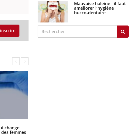
Mauvaise haleine : il faut
améliorer l’hygiène
bucco-dentaire
'inscrire
La sieste empêche-t-elle de dormir
ui change
la nuit ?
ge des femmes