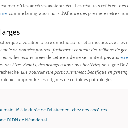
r estimer où les ancêtres avaient vécu. Les résultats reflètent de
ine
, comme la migration hors d’Afrique des premières êtres hu
 larges
éalogique a vocation à être enrichie au fur et à mesure, avec les 
semble de données pourrait facilement contenir des millions de gé
ailleurs, les leçons tirées de cette étude ne se limitent pas aux
êtr
t des êtres vivants, des orangs-outans aux bactéries,
souligne Dr 
 recherche.
Elle pourrait être particulièrement bénéfique en généti
e mieux comprendre les origines de certaines pathologies.
main lié à la durée de l'allaitement chez nos ancêtres
nné l’ADN de Néandertal