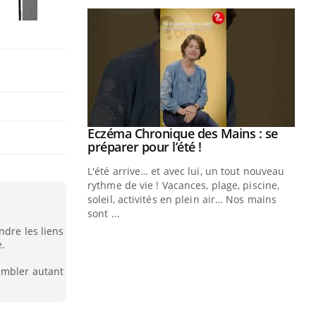
Eczéma Chronique des Mains : se
Youtube
Youtube
préparer pour l’été !
L'été arrive… et avec lui, un tout nouveau
rythme de vie ! Vacances, plage, piscine,
soleil, activités en plein air… Nos mains
sont ...
Youtube
Diabète & Ramadan 2026
Un
Youtube
You
ndre les liens
fac
e.
Le Ramadan approche, et, pour de
pr
nombreuses personnes atteintes de
embler autant
Un 
diabète, c'est une période de questions, de
mut
défis, mais ...
san