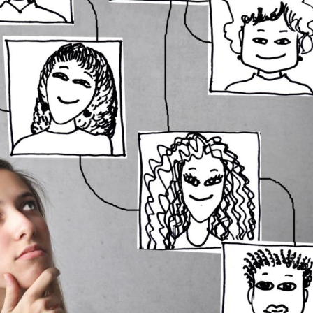
Fortes chaleurs :
pourquoi le risque de
noyade grimpe-t-il ?
Le Viagra pourrait-il
freiner la propagation du
cancer ?
Pourquoi manger moins
de protéines pourrait
finalement être bénéfique