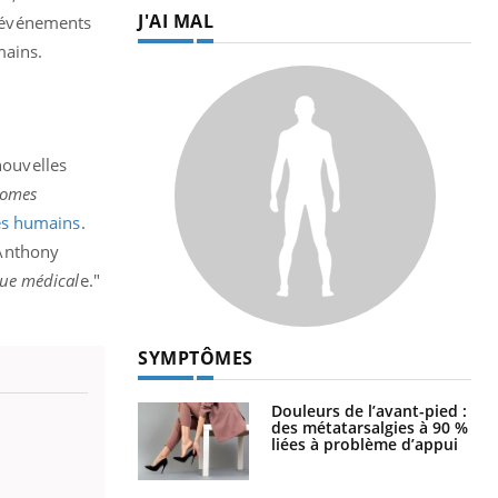
J'AI MAL
s événements
mains.
nouvelles
nomes
es humains
.
Anthony
que médical
e."
SYMPTÔMES
Douleurs de l’avant-pied :
des métatarsalgies à 90 %
liées à problème d’appui