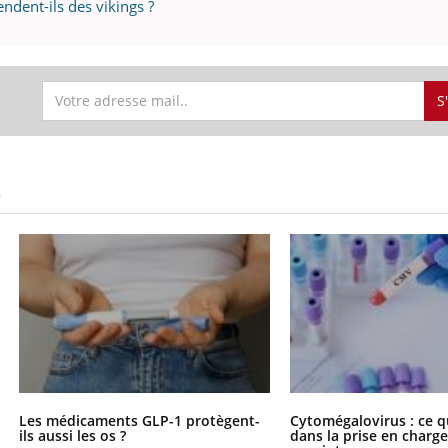
dent-ils des vikings ?
S
S
Les médicaments GLP-1 protègent-
Cytomégalovirus : ce q
ils aussi les os ?
dans la prise en char