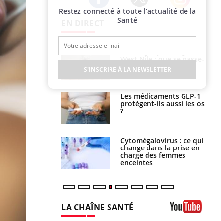
Restez connecté à toute l’actualité de la
Twitter
Facebook
Instagram
Santé
EN DIRECT
 oublier les
Chikungunya, dengue,
en vacances ?
West Nile : que se passe-
t-il dans le sud de la
S'INSCRIRE À LA NEWSLETTER
France ?
s connectés :
Les médicaments GLP-1
 le travail
protègent-ils aussi les os
 de plus en plus
?
soirées
olorectal : une
Cytomégalovirus : ce qui
e simple aurait
change dans la prise en
la donne au Pays
charge des femmes
enceintes
LA CHAÎNE SANTÉ
Youtube