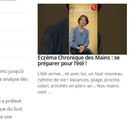
ale : et si on
Eczéma Chronique des Mains : se
Youtube
ube
Youtube
préparer pour l’été !
ants jusqu'à
e diabète de type 2
L'été arrive… et avec lui, un tout nouveau
ne analyse des
çues chez les
rythme de vie ! Vacances, plage, piscine,
ez les soignants.
soleil, activités en plein air… Nos mains
sont ...
Di
You
e a prélevé
Le 
que du Sud.
nom
né une
dia
défi