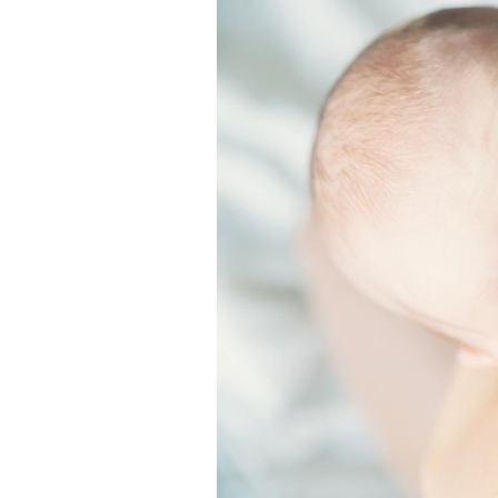
Bébés, jeunes enfants :
quelle trousse à
pharmacie pour les
vacances ?
Syndrome métabolique :
quels sont les meilleurs
exercices physiques ?
Comment éviter une otite
pendant les vacances ?