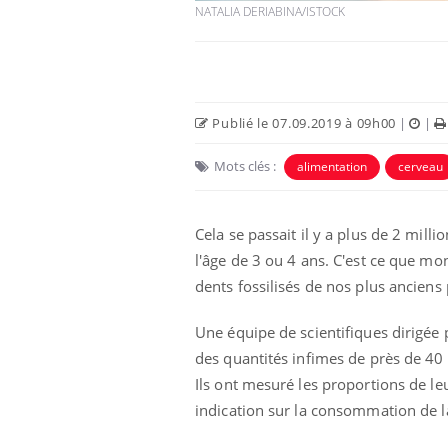
NATALIA DERIABINA/ISTOCK
Publié le 07.09.2019 à 09h00
|
|
Mots clés :
alimentation
cerveau
Eczéma Chronique des Mains :
Car
Youtube
You
Youtube
expliquer ma maladie
pré
Cela se passait il y a plus de 2 mill
Il y a des sujets qui sont faciles à aborder...
Fati
l'âge de 3 ou 4 ans. C'est ce que mon
d'autres non ! D'un côté, poser des
mêm
questions sur la maladie d'un proche c'est
care
dents fossilisés de nos plus anciens 
montrer ...
...
Une équipe de scientifiques dirigée 
des quantités infimes de près de 40
Ils ont mesuré les proportions de le
indication sur la consommation de l