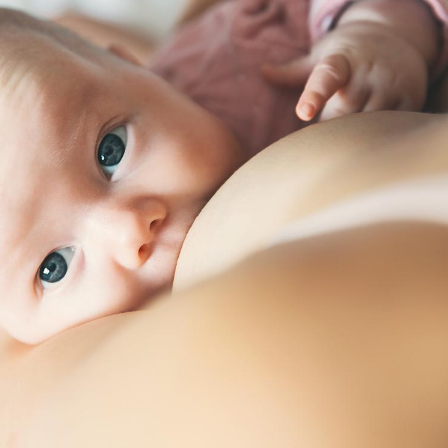
Hantavirus : un cas
Comment
détecté chez un touriste
écrans 
en France
Mortalité infantile : un
Toujour
rapport s’interroge sur
comment
son taux élevé en France
empiète
sur nos 
Grossesse à risque : ce jus
Cancer c
naturel attire l'attention
stratégi
des chercheurs
changé 
basque