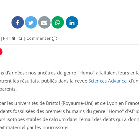
|
|
|
Commenter
ence en fer : comprendre pour
Insuline & Charge ment
tube
Youtube
Youtube
Yout
venir
osait en parler??
ions d'années : nos ancêtres du genre "Homo" allaitaient leurs enf
gue, irritabilité, brouillard mental ou
En 2026, l'insuline dans l
trent les résultats, publiés dans la revue
Sciences Advance
, d'u
e alopécie… Les symptômes de la
reste entourée d'idées re
nce en fer sont multiples ce qui la rend
patients comme parfois ch
parents.
par les universités de Bristol (Royaume-Uni) et de Lyon en Franc
 dents fossilisées des premiers humains du genre "Homo" d'Afri
urs isotopes stables de calcium dans l'émail des dents qui a don
ait maternel par les nourrissons.