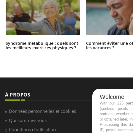
Syndrome métabolique : quels sont
Comment éviter une ot
les meilleurs exercices physiques ?
les vacances ?
À PROPOS
NEWSLETT
Welcome
With our 225
par
(cookies, pixels 
Recevez toute
Données personnelles et cookies
partners, whether c
infos santé
or obtained later, i
Qui sommes-nous
Processing this da
Conditions d'utilisation
IP, postal address