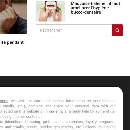
Mauvaise haleine : il faut
améliorer l’hygiène
bucco-dentaire
Hantavirus : un cas détecté chez un
ite pendant
touriste en France
ER
tners
, we wish to store and access information on your devices
in emails, etc.), combine and share your personal data with our
s les semaines les meilleures
ollected on this website or in our emails, already held by some of us,
ncluding in other contexts.
ta (identifiers, browsing, preferences, purchases, loyalty programs,
es and emails, phone, precise geolocation, etc.) allows developing