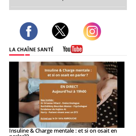
Twitter
Facebook
Instagram
LA CHAÎNE SANTÉ
Youtube
Youtube
Insuline & Charge mentale : et si on osait en
Youtube