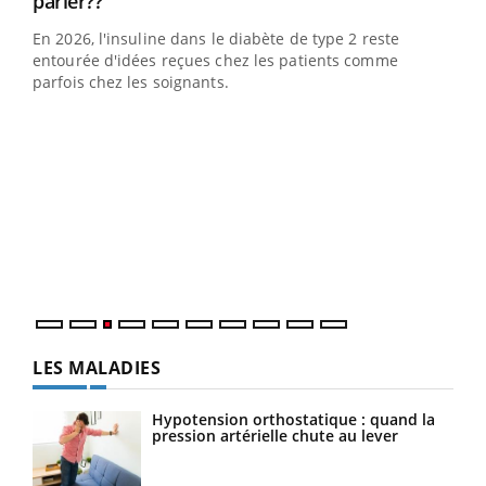
Youtube
parler??
En 2026, l'insuline dans le diabète de type 2 reste
entourée d'idées reçues chez les patients comme
parfois chez les soignants.
Ecz
You
pour
L'ét
Vaca
Nos 
LES MALADIES
Hypotension orthostatique : quand la
pression artérielle chute au lever