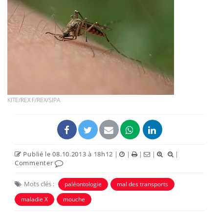
KITE/REX F/REX/SIPA
Publié le 08.10.2013 à 18h12
|
|
|
|
|
Commenter
Mots clés :
paléontologie
mal des transports
maladie X
mouche