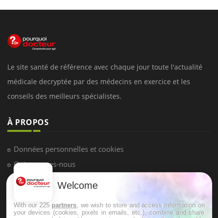
Le site santé de référence avec chaque jour toute l'actualité
médicale decryptée par des médecins en exercice et les
conseils des meilleurs spécialistes.
À PROPOS
Données personnelles et cookies
Qui sommes-nous
Conditions d'utilisation
Welcome
Plan du site
With our 225
partners
, we wish to store and access information on
Mentions Légales
your devices (cookies, pixels in emails, etc.), combine and share