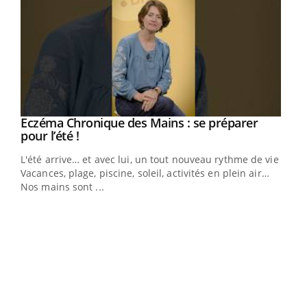
Eczéma Chronique des Mains : se préparer
Youtube
Youtube
pour l’été !
L'été arrive… et avec lui, un tout nouveau rythme de vie !
Vacances, plage, piscine, soleil, activités en plein air…
Nos mains sont ...
Dia
You
Le 
pers
ques