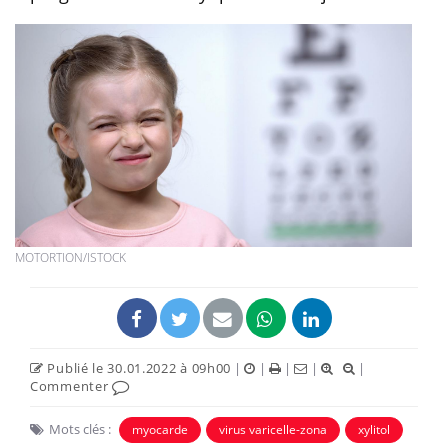
MOTORTION/ISTOCK
Publié le 30.01.2022 à 09h00
|
|
|
|
|
Commenter
Mots clés :
myocarde
virus varicelle-zona
xylitol