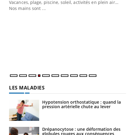
Vacances, plage, piscine, soleil, activités en plein air…
Nos mains sont ...
Dia
You
Le 
pers
ques
LES MALADIES
Hypotension orthostatique : quand la
pression artérielle chute au lever
Drépanocytose : une déformation des
globules rouges aux conséquences