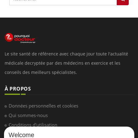
Le site santé de référence avec chaque jour toute l'actualité
médicale decryptée par des médecins en exercice et les
conseils des meilleurs spécialistes.
À PROPOS
Données personnelles et cookies
Qui sommes-nous
Conditions d'utilisation
Plan du site
Welcome