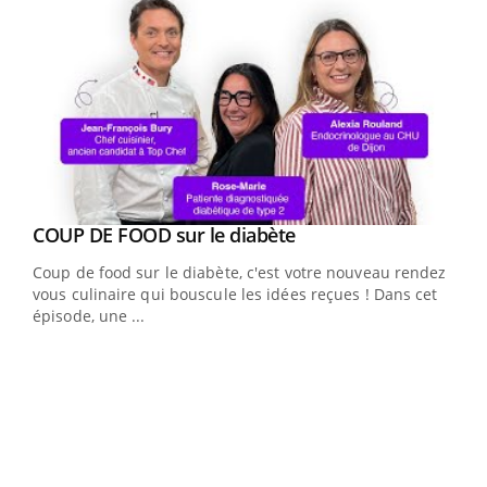
Youtube
cès
COUP DE FOOD sur le diabète
Youtube
Coup de food sur le diabète, c'est votre nouveau rendez-
 en
vous culinaire qui bouscule les idées reçues ! Dans cet
u
épisode, une ...
Qua
You
"Les
trav