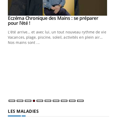
Eczéma Chronique des Mains : se préparer
Youtube
Youtube
pour l’été !
L'été arrive… et avec lui, un tout nouveau rythme de vie !
Vacances, plage, piscine, soleil, activités en plein air…
Nos mains sont ...
Dia
You
Le 
pers
ques
LES MALADIES