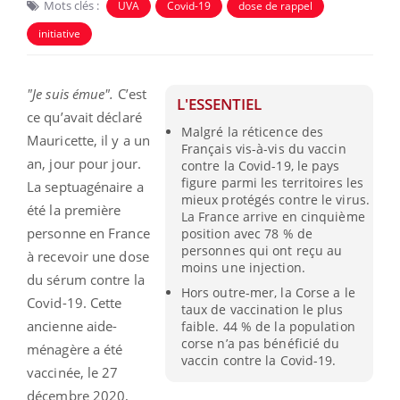
Mots clés :
UVA
Covid-19
dose de rappel
initiative
"Je suis émue".
C’est
L'ESSENTIEL
ce qu’avait déclaré
Malgré la réticence des
Mauricette, il y a un
Français vis-à-vis du vaccin
an, jour pour jour.
contre la Covid-19, le pays
figure parmi les territoires les
La septuagénaire a
mieux protégés contre le virus.
été la première
La France arrive en cinquième
personne en France
position avec 78 % de
personnes qui ont reçu au
à recevoir une dose
moins une injection.
du sérum contre la
Hors outre-mer, la Corse a le
Covid-19. Cette
taux de vaccination le plus
ancienne aide-
faible. 44 % de la population
corse n’a pas bénéficié du
ménagère a été
vaccin contre la Covid-19.
vaccinée, le 27
décembre 2020,