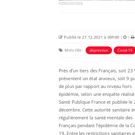
FIZKES/ISTOCK
Publié le 27.12.2021 à 09h00
|
|
Mots clés :
dépression
Covid-19
Eczéma Chronique des Mains :
Car
Youtube
You
Youtube
expliquer ma maladie
pré
Près d’un tiers des Français, soit 23 
Il y a des sujets qui sont faciles à aborder...
Fati
présentent un état anxieux, soit 9 p
d'autres non ! D'un côté, poser des
mêm
questions sur la maladie d'un proche c'est
care
de plus par rapport au niveau hors
montrer ...
...
épidémie, selon une enquête réalisé
Santé Publique France et publiée le 
décembre. Cette autorité sanitaire é
régulièrement la santé mentale des
Français pendant l’épidémie de la C
19. Entre les restrictions sanitaires