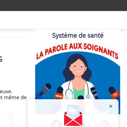
s
reuve.
 et même de
Publicité