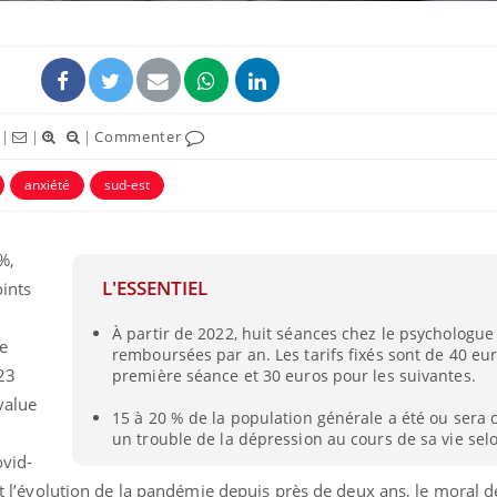
|
|
|
Commenter
anxiété
sud-est
ence en fer : comprendre pour
Insuline & Charge ment
tube
Youtube
Youtube
Yout
venir
osait en parler??
%,
gue, irritabilité, brouillard mental ou
En 2026, l'insuline dans l
L'ESSENTIEL
oints
e alopécie… Les symptômes de la
reste entourée d'idées re
nce en fer sont multiples ce qui la rend
patients comme parfois ch
À partir de 2022, huit séances chez le psychologue
e
remboursées par an. Les tarifs fixés sont de 40 eu
23
première séance et 30 euros pour les suivantes.
value
15 à 20 % de la population générale a été ou sera
un trouble de la dépression au cours de sa vie selo
ovid-
 et l’évolution de la pandémie depuis près de deux ans, le moral d