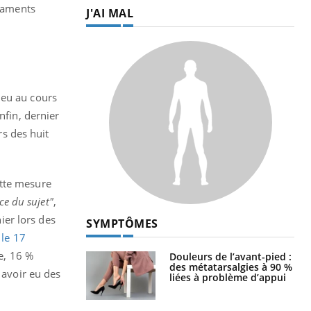
icaments
J'AI MAL
 eu au cours
nfin, dernier
s des huit
ette mesure
ce du sujet"
,
ier lors des
SYMPTÔMES
 le 17
ue, 16 %
Douleurs de l’avant-pied :
des métatarsalgies à 90 %
 avoir eu des
liées à problème d’appui