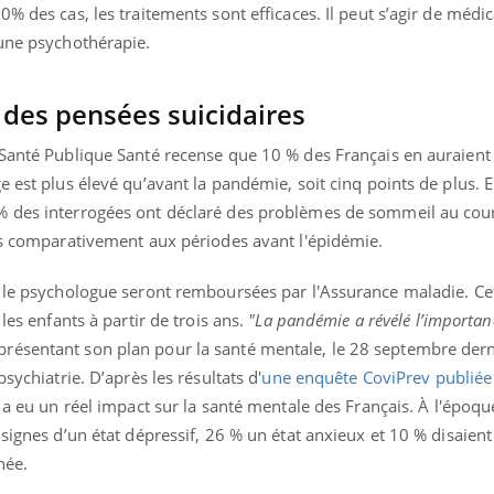
0% des cas, les traitements sont efficaces. Il peut s’agir de méd
’une psychothérapie.
 des pensées suicidaires
 Santé Publique Santé recense que 10 % des Français en auraient
e est plus élevé qu’avant la pandémie, soit cinq points de plus. E
% des interrogées ont déclaré des problèmes de sommeil au cour
lus comparativement aux périodes avant l'épidémie.
z le psychologue seront remboursées par l'Assurance maladie. C
les enfants à partir de trois ans.
"La pandémie a révélé l’importan
résentant son plan pour la santé mentale, le 28 septembre dern
sychiatrie. D’après les résultats d'
une enquête CoviPrev publiée
re a eu un réel impact sur la santé mentale des Français. À l'époq
 signes d’un état dépressif, 26 % un état anxieux et 10 % disaient
née.