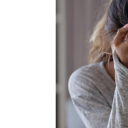
Chikungunya, dengue,
West Nile : que se passe-
t-il dans le sud de la
France ?
Les médicaments GLP-1
protègent-ils aussi les os
?
Cytomégalovirus : ce qui
change dans la prise en
charge des femmes
enceintes