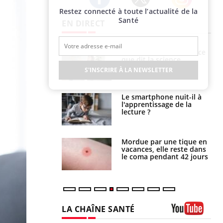
Restez connecté à toute l’actualité de la
Twitter
Facebook
Instagram
Santé
EN DIRECT
haleurs :
Grossesse et chaleur : ce
i le risque de
que dit la science
rimpe-t-il ?
S'INSCRIRE À LA NEWSLETTER
a pourrait-il
Le smartphone nuit-il à
la propagation du
l'apprentissage de la
lecture ?
i manger moins
Mordue par une tique en
éines pourrait
vacances, elle reste dans
ent être bénéfique
le coma pendant 42 jours
LA CHAÎNE SANTÉ
Youtube