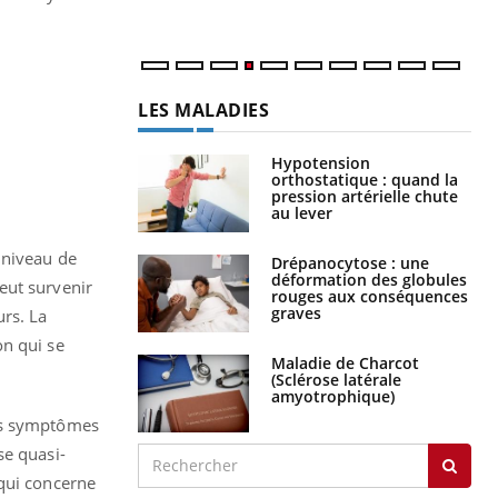
LES MALADIES
Hypotension
orthostatique : quand la
pression artérielle chute
au lever
 niveau de
Drépanocytose : une
déformation des globules
eut survenir
rouges aux conséquences
graves
urs. La
on qui se
Maladie de Charcot
(Sclérose latérale
amyotrophique)
les symptômes
se quasi-
 qui concerne