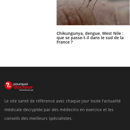
Chikungunya, dengue, West Nile :
que se passe-t-il dans le sud de la
France ?
Le site santé de référence avec chaque jour toute l'actualité
médicale decryptée par des médecins en exercice et les
conseils des meilleurs spécialistes.