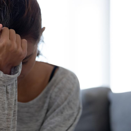
La sieste empêche-t-elle
Fortes c
de dormir la nuit ?
pourquo
noyade g
VIH : la fin du comprimé
Le Viagr
tous les jours se profile-t-
freiner 
elle enfin ?
cancer ?
Pourquoi votre ventre
Pourquo
gâche-t-il les premiers
de prot
jours de vos vacances ?
finalem