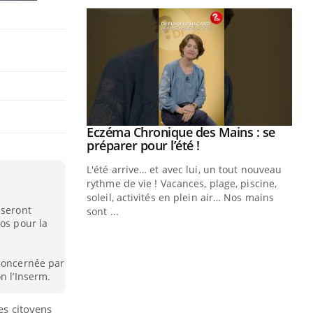
ale : et si on
Eczéma Chronique des Mains : se
Youtube
ube
Youtube
préparer pour l’été !
e diabète de type 2
L'été arrive… et avec lui, un tout nouveau
çues chez les
rythme de vie ! Vacances, plage, piscine,
ez les soignants.
soleil, activités en plein air… Nos mains
 seront
sont ...
Di
ros pour la
You
Le 
nom
 concernée par
n l’Inserm.
dia
défi
es citoyens