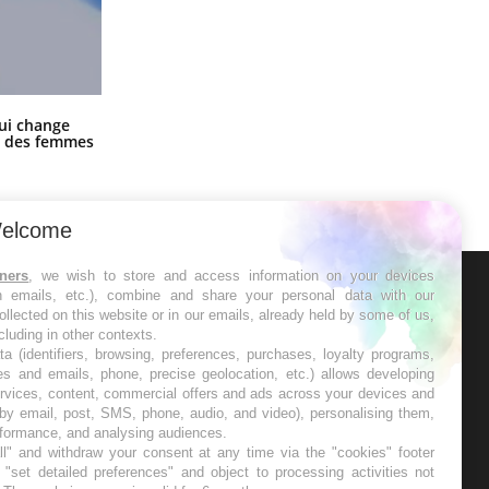
La sieste empêche-t-elle de dormir
ui change
la nuit ?
ge des femmes
elcome
tners
, we wish to store and access information on your devices
in emails, etc.), combine and share your personal data with our
ER
ollected on this website or in our emails, already held by some of us,
ncluding in other contexts.
ta (identifiers, browsing, preferences, purchases, loyalty programs,
s les semaines les meilleures
es and emails, phone, precise geolocation, etc.) allows developing
ervices, content, commercial offers and ads across your devices and
 by email, post, SMS, phone, audio, and video), personalising them,
rformance, and analysing audiences.
l" and withdraw your consent at any time via the "cookies" footer
"set detailed preferences" and object to processing activities not