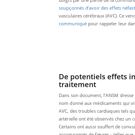
 à risque : ce jus
Cancer colorectal : une
soupçonnés d’avoir des effets néfas
ttire l'attention
stratégie simple aurait
cheurs
changé la donne au Pays
vasculaires cérébraux (AVC). Ce ven
basque
communiqué
pour rappeler leur dan
De potentiels effets i
traitement
Dans son document, l’ANSM dresse la
nom donné aux médicaments qui vise
AVC, des troubles cardiaques tels q
artérielle ont été observés chez un 
Certains ont aussi souffert de convu
accompagnés de fièvres - telles que 