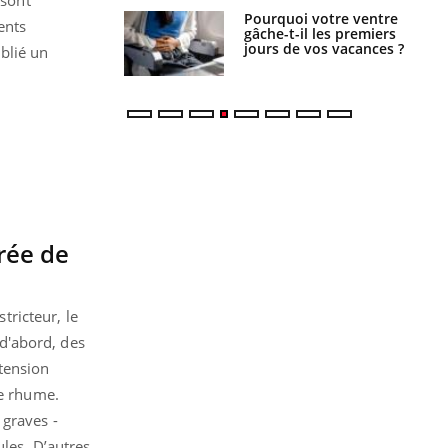
Pourquoi votre ventre
Pourquoi manger moins
ents
gâche-t-il les premiers
de protéines pourrait
jours de vos vacances ?
finalement être bénéfique
blié un
urée de
ricteur, le
d'abord, des
tension
le rhume.
 graves -
ules. D’autres