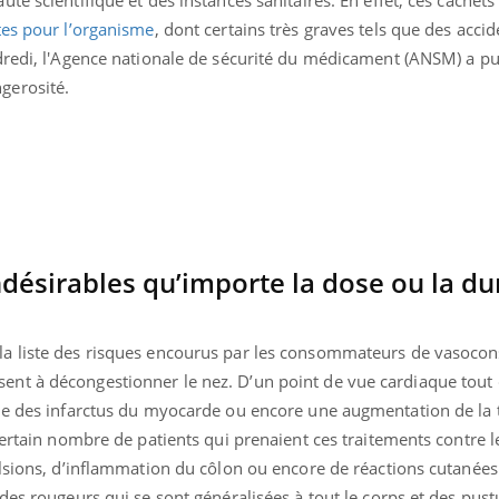
Cytomégalovirus : ce qui
tes pour l’organisme
, dont certains très graves tels que des accid
change dans la prise en
charge des femmes
dredi, l'Agence nationale de sécurité du médicament (ANSM) a pu
enceintes
gerosité.
ndésirables qu’importe la dose ou la d
 liste des risques encourus par les consommateurs de vasoconst
nt à décongestionner le nez. D’un point de vue cardiaque tout 
ue des infarctus du myocarde ou encore une augmentation de la 
certain nombre de patients qui prenaient ces traitements contre 
lsions, d’inflammation du côlon ou encore de réactions cutanées
des rougeurs qui se sont généralisées à tout le corps et des pust