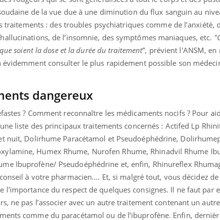
 soudaine de la vue due à une diminution du flux sanguin au niv
s traitements : des troubles psychiatriques comme de l’anxiété, de
hallucinations, de l’insomnie, des symptômes maniaques, etc.
"
C
que soient la dose et la durée du traitement
”, prévient l'ANSM, en
n évidemment consulter le plus rapidement possible son médecin
ments dangereux
néfastes ? Comment reconnaître les médicaments nocifs ? Pour aid
une liste des principaux traitements concernés : Actifed Lp Rhini
et nuit, Dolirhume Paracétamol et Pseudoéphédrine, Dolirhume
oxylamine, Humex Rhume, Nurofen Rhume, Rhinadvil Rhume Ib
me Ibuprofène/ Pseudoéphédrine et, enfin, Rhinureflex Rhumag
onseil à votre pharmacien.... Et, si malgré tout, vous décidez de
 l'importance du respect de quelques consignes. Il ne faut par
s, ne pas l’associer avec un autre traitement contenant un autre
aments comme du paracétamol ou de l’ibuprofène. Enfin, dernièr