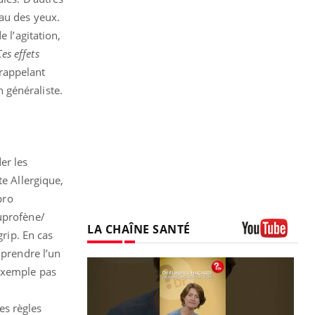
eau des yeux.
 l’agitation,
es effets
 rappelant
 généraliste.
er les
te Allergique,
pro
uprofène/
LA CHAÎNE SANTÉ
rip. En cas
Youtube
 prendre l’un
 exemple pas
es règles