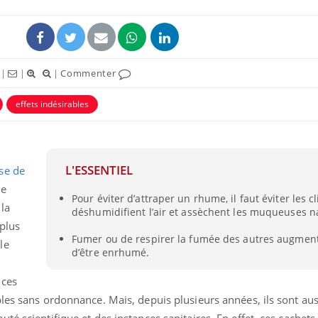
|
|
|
Commenter
effets indésirables
L'ESSENTIEL
se de
de
Pour éviter d’attraper un rhume, il faut éviter les c
Chikungunya, dengue,
la
déshumidifient l’air et assèchent les muqueuses n
West Nile : que se passe-
t-il dans le sud de la
 plus
France ?
Fumer ou de respirer la fumée des autres augment
le
d’être enrhumé.
Les médicaments GLP-1
protègent-ils aussi les os
 ces
?
les sans ordonnance. Mais, depuis plusieurs années, ils sont aus
té scientifique et des instances sanitaires. En effet, ces cachets