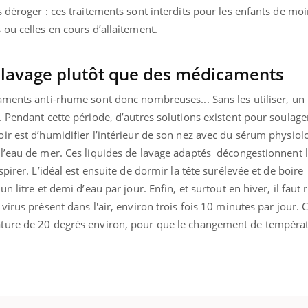
 déroger : ces traitements sont interdits pour les enfants de mo
ou celles en cours d’allaitement.
uline & Charge mentale : et si on
tube
e lavage plutôt que des médicaments
Youtube
it en parler??
aments anti-rhume sont donc nombreuses... Sans les utiliser, u
026, l'insuline dans le diabète de type 2
e entourée d'idées reçues chez les
 Pendant cette période, d’autres solutions existent pour soulager
ients comme parfois chez les soignants.
ir est d’humidifier l’intérieur de son nez avec du sérum physiol
l’eau de mer. Ces liquides de lavage adaptés décongestionnent 
pirer. L’idéal est ensuite de dormir la tête surélevée et de boire
n litre et demi d’eau par jour. Enfin, et surtout en hiver, il faut
irus présent dans l'air, environ trois fois 10 minutes par jour. C
ture de 20 degrés environ, pour que le changement de températ