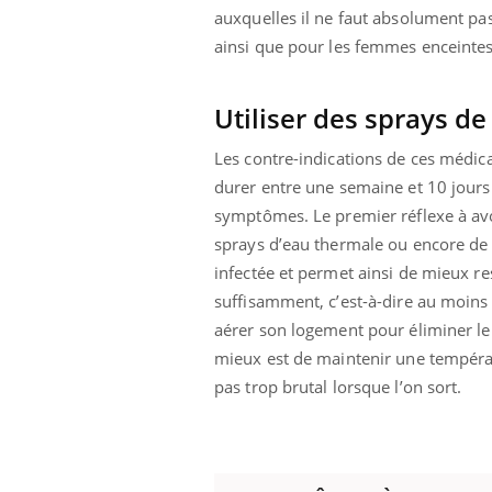
auxquelles il ne faut absolument pas
ainsi que pour les femmes enceintes 
 Mains :
Carence en fer : comprendre pour
Ins
Youtube
You
Utiliser des sprays d
Youtube
Youtube
prévenir
osa
Les contre-indications de ces médic
aciles à aborder...
Fatigue, irritabilité, brouillard mental ou
En 2
poser des
même alopécie… Les symptômes de la
rest
durer entre une semaine et 10 jours.
'un proche c'est
carence en fer sont multiples ce qui la rend
pat
symptômes. Le premier réflexe à avo
...
sprays d’eau thermale ou encore de 
infectée et permet ainsi de mieux res
suffisamment, c’est-à-dire au moins u
aérer son logement pour éliminer le v
mieux est de maintenir une tempéra
pas trop brutal lorsque l’on sort.