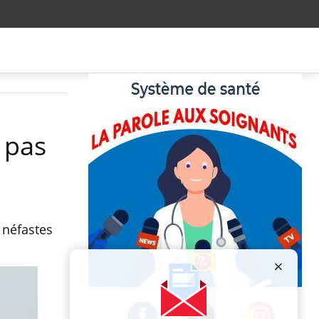
 pas
 néfastes
Publicité