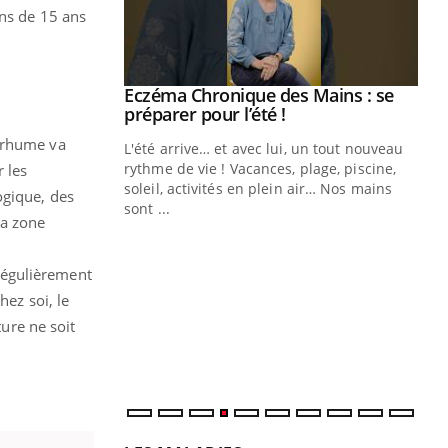
ins de 15 ans
Eczéma Chronique des Mains : se
Youtube
Youtube
préparer pour l’été !
n rhume va
L'été arrive… et avec lui, un tout nouveau
rythme de vie ! Vacances, plage, piscine,
 les
soleil, activités en plein air… Nos mains
ogique, des
sont ...
la zone
Youtube
Diabète & Ramadan 2026
Un
Youtube
You
fac
Le Ramadan approche, et, pour de
pr
 régulièrement
nombreuses personnes atteintes de
Un 
hez soi, le
diabète, c'est une période de questions, de
mut
défis, mais ...
ure ne soit
san
num