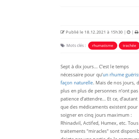
Publié le 18.12.2021 à 15h30
|
|
Mots clés :
rhumatisme
trachée
Sept à dix jours… C’est le temps
nécessaire pour qu’
un rhume guéris
façon naturelle
. Mais de nos jours, 
us : un cas
Comment oublier les
plus en plus de personnes n’ont pas 
chez un touriste
écrans en vacances ?
e
patience d’attendre... Et ce, d’autant
que des médicaments existent pour 
soigner en cinq jours maximum :
 infantile : un
Toujours connectés :
s’interroge sur
comment le travail
Rhinadvil, Actifed, Humex, etc. Tous
 élevé en France
empiète de plus en plus
sur nos soirées
traitements "miracles" sont disponib
doigts par une partie de la communau