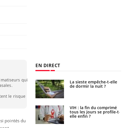
EN DIRECT
limatiseurs qui
La sieste empêche-t-elle
Fortes chaleurs :
asales.
de dormir la nuit ?
pourquoi le risque de
noyade grimpe-t-il ?
ent le risque
VIH : la fin du comprimé
Le Viagra pourrait-il
tous les jours se profile-t-
freiner la propagation du
elle enfin ?
cancer ?
si pointés du
 sont