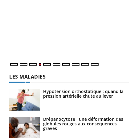
Dia
You
Le 
pers
ques
LES MALADIES
Hypotension orthostatique : quand la
pression artérielle chute au lever
Drépanocytose : une déformation des
globules rouges aux conséquences
graves