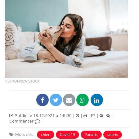
NORTONRSX/ISTOCK
Publié le 18.12.2021 à 14h30
|
|
|
|
|
Commenter
Mots clés :
chien
Covid-19
Panaris
souris