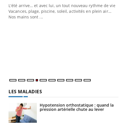
L'été arrive… et avec lui, un tout nouveau rythme de vie !
Vacances, plage, piscine, soleil, activités en plein air…
Nos mains sont ...
Dia
You
Le 
pers
ques
LES MALADIES
Hypotension orthostatique : quand la
pression artérielle chute au lever