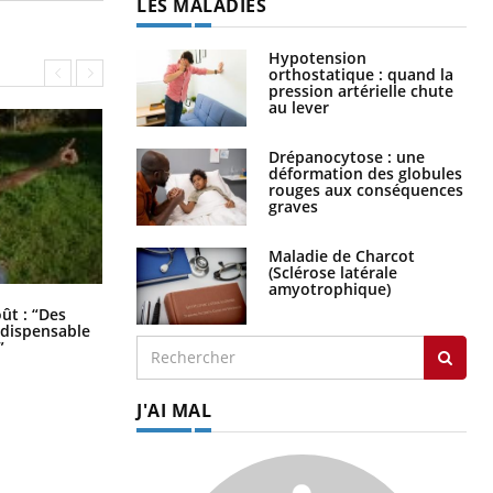
LES MALADIES
Hypotension
orthostatique : quand la
pression artérielle chute
au lever
Drépanocytose : une
déformation des globules
rouges aux conséquences
graves
Maladie de Charcot
(Sclérose latérale
amyotrophique)
Les troubles du sommeil modifient
oût : “Des
votre cerveau !
indispensable
”
J'AI MAL