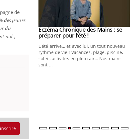
mpagne de
9% des jeunes
eur du
ale : et si on
Eczéma Chronique des Mains : se
Youtube
ube
Youtube
préparer pour l’été !
nt nul",
e diabète de type 2
L'été arrive… et avec lui, un tout nouveau
çues chez les
rythme de vie ! Vacances, plage, piscine,
ez les soignants.
soleil, activités en plein air… Nos mains
sont ...
Di
You
Le 
nom
dia
défi
'inscrire