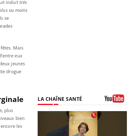
it induit très
 plus ou moins
ls se
arades
 fêtes. Mais
d’entre eux
 deux jeunes
tte drogue
rginale
LA CHAÎNE SANTÉ
Youtube
e, plus
niveaux bien
 encore les