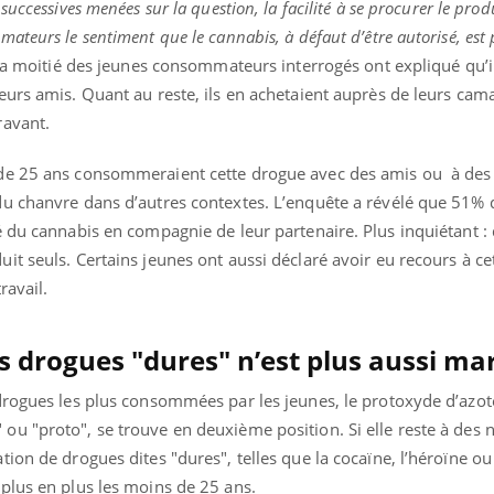
uccessives menées sur la question, la facilité à se procurer le produ
teurs le sentiment que le cannabis, à défaut d’être autorisé, est
la moitié des jeunes consommateurs interrogés ont expliqué qu’i
urs amis. Quant au reste, ils en achetaient auprès de
leurs cam
ravant.
de 25 ans consommeraient cette drogue avec des amis ou
à des
u chanvre dans d’autres contextes. L’enquête a révélé que 51% 
é du cannabis en compagnie de leur partenaire. Plus inquiétant :
t seuls. Certains jeunes ont aussi déclaré avoir eu recours à ce
ravail.
drogues "dures" n’est plus aussi ma
drogues les plus consommées par les jeunes, le protoxyde d’azot
u "proto", se trouve en deuxième position. Si elle reste à des 
ion de drogues dites "dures", telles que la cocaïne, l’héroïne ou
plus en plus les moins de 25 ans.