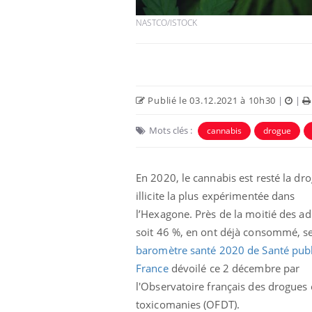
NASTCO/ISTOCK
Publié le 03.12.2021 à 10h30
|
|
Mots clés :
cannabis
drogue
En 2020, le cannabis est resté la dr
illicite la plus expérimentée dans
Fatigue en vacances :
normal ou signe d’une
l’Hexagone. Près de la moitié des ad
maladie ?
soit 46 %, en ont déjà consommé, s
baromètre santé 2020 de Santé pub
Et si les caries pouvaient
France
dévoilé ce 2 décembre par
bientôt disparaître sans
plombage ?
l'Observatoire français des drogues 
toxicomanies (OFDT).