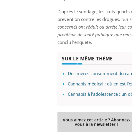
D’après le sondage, les trois-quar
prévention contre les drogues.
"En r
concernés ont réduit ou arrêté leur 
Eczéma Chronique des Mains :
Car
Youtube
You
Youtube
expliquer ma maladie
pré
problème de santé publique que représ
conclu l’enquête.
Il y a des sujets qui sont faciles à aborder...
Fati
d'autres non ! D'un côté, poser des
mêm
questions sur la maladie d'un proche c'est
care
SUR LE MÊME THÈME
montrer ...
...
Des mères consomment du cannab
Cannabis médical : où en est l’
Cannabis à l’adolescence : un ob
Vous aimez cet article ? Abonnez-
vous à la newsletter !