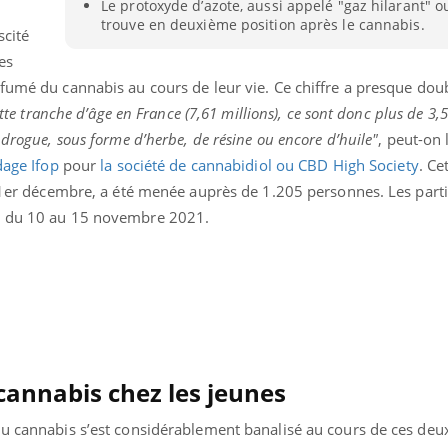
Le protoxyde d’azote, aussi appelé "gaz hilarant" ou
Bébés, jeunes enfants :
Hantavir
trouve en deuxième position après le cannabis.
quelle trousse à
détecté 
scité
pharmacie pour les
en Fran
es
vacances ?
 fumé du cannabis au cours de leur vie. Ce chiffre a presque dou
ette tranche d’âge en France (7,61 millions), ce sont donc plus de 3,5
 drogue, sous forme d’herbe, de résine ou encore d’huile"
, peut-on 
dage Ifop
pour
la société de cannabidiol ou CBD High Society
. Ce
e 1er décembre, a été menée auprès de 1.205 personnes. Les parti
ne du 10 au 15 novembre 2021.
cannabis chez les jeunes
du cannabis s’est considérablement banalisé au cours de ces deu