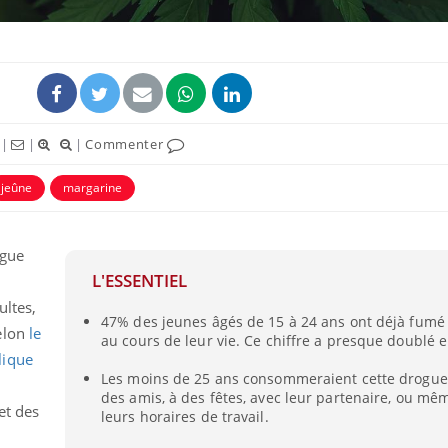
|
|
|
Commenter
jeûne
margarine
ogue
L'ESSENTIEL
Les troubles du sommeil
Syndrom
modifient votre cerveau !
quels so
ultes,
exercice
47% des jeunes âgés de 15 à 24 ans ont déjà fumé
elon
le
au cours de leur vie. Ce chiffre a presque doublé e
lique
Mon enfant est-il trop
Comment
Les moins de 25 ans consommeraient cette drogue 
sensible ou simplement
pendant
des amis, à des fêtes, avec leur partenaire, ou m
très empathique ?
et des
leurs horaires de travail.