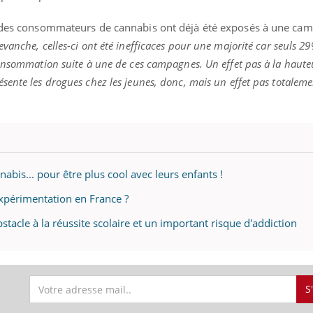
ts des consommateurs de cannabis ont déjà été exposés à une ca
evanche, celles-ci ont été inefficaces pour une majorité car seuls 2
consommation suite à une de ces campagnes. Un effet pas à la haut
ence en fer : comprendre pour
Insuline & Charge ment
tube
Youtube
Youtube
Yout
venir
osait en parler??
ente les drogues chez les jeunes, donc, mais un effet pas totaleme
gue, irritabilité, brouillard mental ou
En 2026, l'insuline dans l
e alopécie… Les symptômes de la
reste entourée d'idées re
nce en fer sont multiples ce qui la rend
patients comme parfois ch
is... pour être plus cool avec leurs enfants !
expérimentation en France ?
stacle à la réussite scolaire et un important risque d'addiction
S