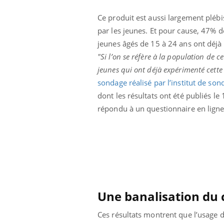
Éclipse solaire du 12 août
: “Des verres adaptés,
Ce produit est aussi largement plébi
c'est indispensable pour
par les jeunes. Et pour cause, 47% d
la santé des yeux”
jeunes âgés de 15 à 24 ans ont déjà
"Si l’on se réfère à la population de c
jeunes qui ont déjà expérimenté cette
sondage réalisé par l’institut de son
dont les résultats ont été publiés l
répondu à un questionnaire en lig
Une banalisation du 
Ces résultats montrent que l’usage 