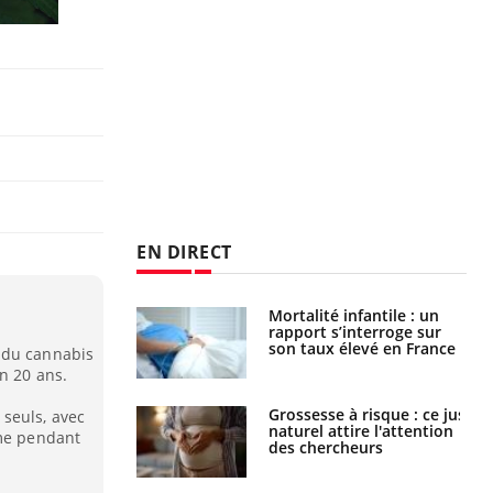
EN DIRECT
e métabolique :
Mortalité infantile : un
nt les meilleurs
rapport s’interroge sur
s physiques ?
son taux élevé en France
 du cannabis
n 20 ans.
 éviter une otite
Grossesse à risque : ce jus
seuls, avec
 les vacances ?
naturel attire l'attention
ême pendant
des chercheurs