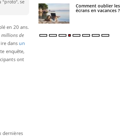
 "proto", se
us : un cas
Comment oublier les
chez un touriste
écrans en vacances ?
ce
blé en 20 ans.
 millions de
lire dans
un
tte enquête,
cipants ont
x dernières