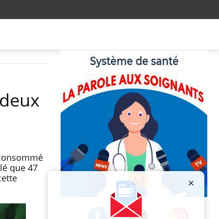
 deux
nt consommé
lé que 47
cette
Publicité