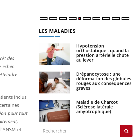
num
LES MALADIES
Hypotension
orthostatique : quand la
pression artérielle chute
rêt des
au lever
n échec
Drépanocytose : une
atteindre
déformation des globules
rouges aux conséquences
graves
tients inclus
Maladie de Charcot
certaines
(Sclérose latérale
amyotrophique)
ion pour tout
aitement,
l’ANSM et