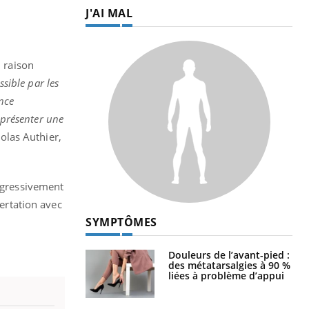
J'AI MAL
n raison
ssible par les
ance
représenter une
olas Authier,
rogressivement
certation avec
SYMPTÔMES
Douleurs de l’avant-pied :
des métatarsalgies à 90 %
liées à problème d’appui