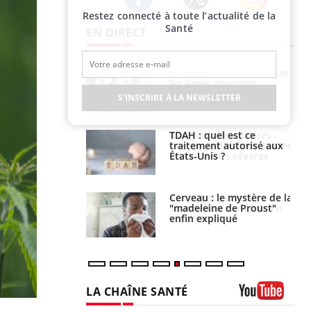
Restez connecté à toute l’actualité de la
Twitter
Facebook
Instagram
Santé
EN DIRECT
lose en Suisse :
Bilan prévention : ce que
st l’origine de la
les kinés pourront
nation ?
bientôt faire
S'INSCRIRE À LA NEWSLETTER
s alimentaires :
TDAH : quel est ce
velle arme contre
traitement autorisé aux
tions sévères
États-Unis ?
 gérer le
Cerveau : le mystère de la
 des enfants en
"madeleine de Proust"
s ?
enfin expliqué
LA CHAÎNE SANTÉ
Youtube