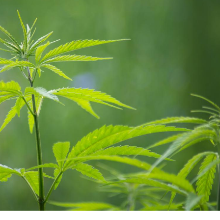
Le smartphone nuit-il à
Légionel
l'apprentissage de la
quelle e
lecture ?
contami
Mordue par une tique en
Allergie
vacances, elle reste dans
une nou
le coma pendant 42 jours
les réac
Mordue par un
Comment
barracuda, une petite fille
sommeil
secourue grâce à un
vacance
réflexe essentiel