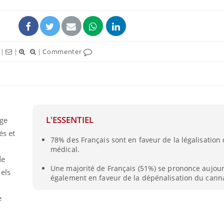
|
|
|
Commenter
uline & Charge mentale : et si on
Eczéma Chronique des
tube
Youtube
Youtube
Y
it en parler??
préparer pour l’été !
L'ESSENTIEL
age
026, l'insuline dans le diabète de type 2
L'été arrive… et avec lui,
e entourée d'idées reçues chez les
rythme de vie ! Vacances, 
és et
78% des Français sont en faveur de la légalisation
ients comme parfois chez les soignants.
soleil, activités en plein
0
médical.
sont ...
de
Une majorité de Français (51%) se prononce aujour
els
également en faveur de la dépénalisation du canna
e