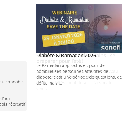
Youtube
 Mains : se
Diabète & Ramadan 2026
Youtube
outube
Le Ramadan approche, et, pour de
 un tout nouveau
nombreuses personnes atteintes de
plage, piscine,
diabète, c'est une période de questions, de
 du cannabis
 air… Nos mains
défis, mais ...
Un
You
d’hui
fac
bis récréatif.
pr
Un 
mut
san