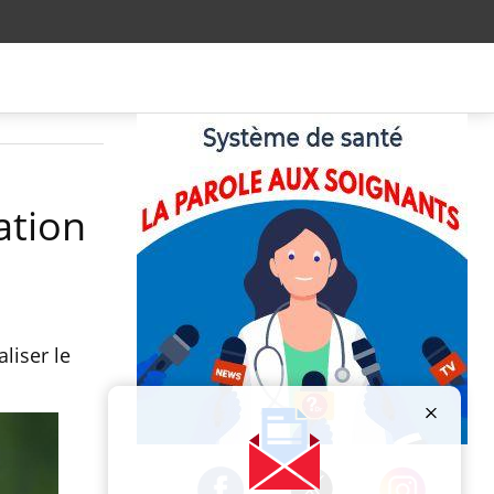
ation
liser le
Publicité