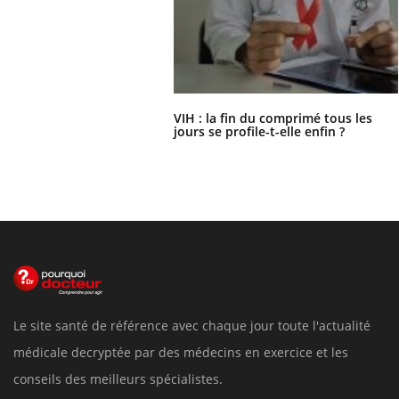
VIH : la fin du comprimé tous les
jours se profile-t-elle enfin ?
Le site santé de référence avec chaque jour toute l'actualité
médicale decryptée par des médecins en exercice et les
conseils des meilleurs spécialistes.