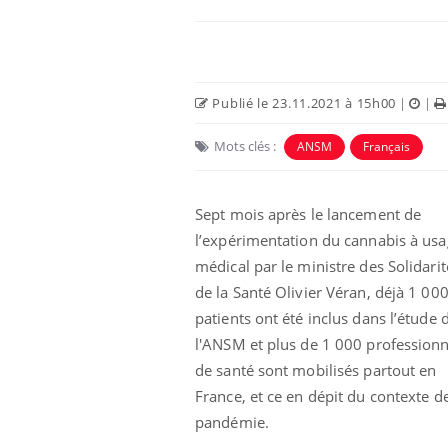
Publié le 23.11.2021 à 15h00
|
|
Mots clés :
ANSM
Français
 Mains :
Carence en fer : comprendre pour
Ins
Youtube
You
Youtube
Youtube
prévenir
osa
Sept mois après le lancement de
l’expérimentation du cannabis à us
aciles à aborder...
Fatigue, irritabilité, brouillard mental ou
En 2
poser des
même alopécie… Les symptômes de la
rest
médical par le ministre des Solidarit
'un proche c'est
carence en fer sont multiples ce qui la rend
pat
de la Santé Olivier Véran, déjà 1 00
...
patients ont été inclus dans l’étude 
l'ANSM et plus de 1 000 professionn
de santé sont mobilisés partout en
France, et ce en dépit du contexte d
pandémie.