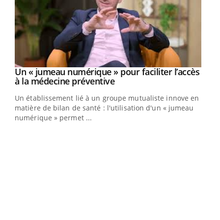
Un « jumeau numérique » pour faciliter l’accès
Youtube
Youtube
à la médecine préventive
Un établissement lié à un groupe mutualiste innove en
e
matière de bilan de santé : l'utilisation d'un « jumeau
numérique » permet ...
COU
You
Coup
vous
épis