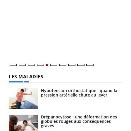
Un 
You
à l
Un é
mati
numé
LES MALADIES
Hypotension orthostatique : quand la
pression artérielle chute au lever
Drépanocytose : une déformation des
globules rouges aux conséquences
graves