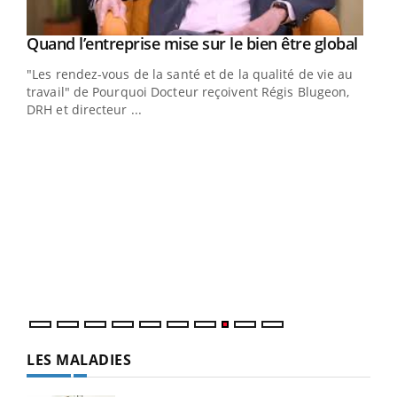
Yout
Quand l’entreprise mise sur le bien être global
Youtube
ndez-
"Les rendez-vous de la santé et de la qualité de vie au
cet
travail" de Pourquoi Docteur reçoivent Régis Blugeon,
DRH et directeur ...
Ecz
You
(3/3
Dans
vous
quot
LES MALADIES