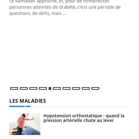
Le Ramadan approche, et, pour de nombreuses
vie !
personnes atteintes de diabète, c'est une période de
…
questions, de défis, mais ...
Un 
You
à l
Un é
mati
numé
LES MALADIES
Hypotension orthostatique : quand la
pression artérielle chute au lever