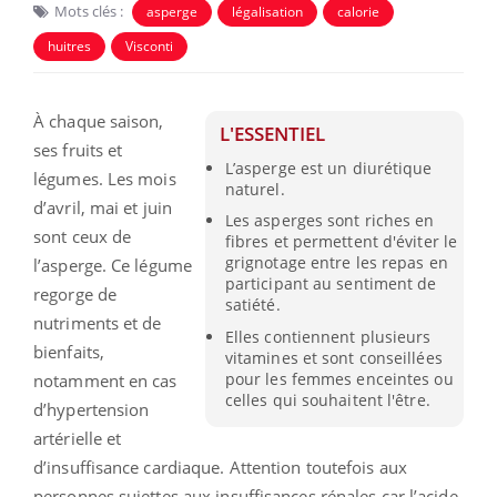
Mots clés :
asperge
légalisation
calorie
huitres
Visconti
À chaque saison,
L'ESSENTIEL
ses fruits et
L’asperge est un diurétique
légumes. Les mois
naturel.
d’avril, mai et juin
Les asperges sont riches en
sont ceux de
fibres et permettent d'éviter le
grignotage entre les repas en
l’asperge. Ce légume
participant au sentiment de
regorge de
satiété.
nutriments et de
Elles contiennent plusieurs
bienfaits,
vitamines et sont conseillées
pour les femmes enceintes ou
notamment en cas
celles qui souhaitent l'être.
d’hypertension
artérielle et
d’insuffisance cardiaque. Attention toutefois aux
personnes sujettes aux insuffisances rénales car l’acide