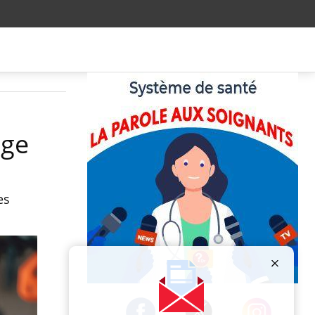
age
es
Publicité