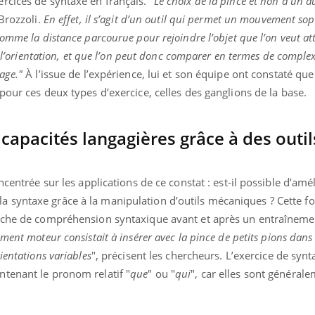
rcices de syntaxe en français. "
Le choix de la pince et non d’un a
Brozzoli.
En effet, il s’agit d’un outil qui permet un mouvement so
omme la distance parcourue pour rejoindre l’objet que l’on veut at
t l’orientation, et que l’on peut donc comparer en termes de complex
age."
À l’issue de l’expérience, lui et son équipe ont constaté q
pour ces deux types d’exercice, celles des ganglions de la base.
capacités langagières grâce à des outil
ncentrée sur les applications de ce constat : est-il possible d’amé
syntaxe grâce à la manipulation d’outils mécaniques ? Cette foi
tâche de compréhension syntaxique avant et après un entraînem
ment moteur consistait à insérer avec la pince de petits pions dans
ientations variables
", précisent les chercheurs. L’exercice de synt
tenant le pronom relatif "
que
" ou "
qui
", car elles sont général