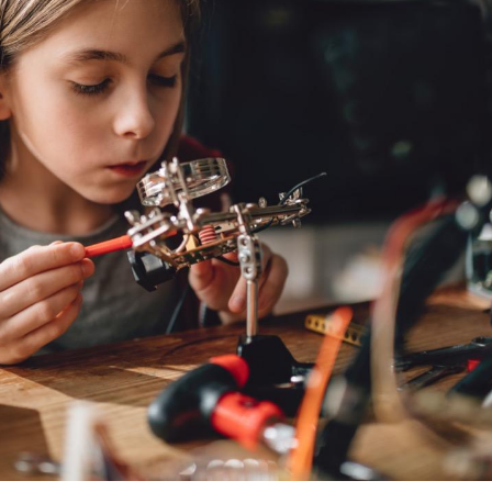
Chikungunya, dengue,
La siest
West Nile : que se passe-
de dormi
t-il dans le sud de la
France ?
Les médicaments GLP-1
VIH : la
protègent-ils aussi les os
tous les
?
elle enfi
Cytomégalovirus : ce qui
Pourquo
change dans la prise en
gâche-t-
charge des femmes
jours de
enceintes