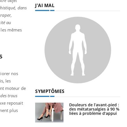
utre objet
J'AI MAL
phistiqué, dans
traper,
ité au
ue les mêmes
s
liorer nos
s, les
ent moteur de
SYMPTÔMES
 des trous
axe reposait
Douleurs de l’avant-pied :
des métatarsalgies à 90 %
ement plus
liées à problème d’appui