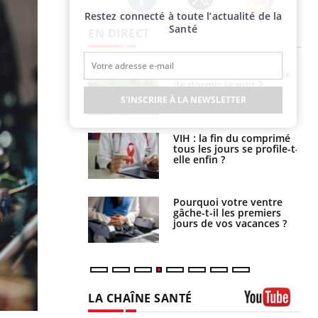
Restez connecté à toute l’actualité de la
Twitter
Facebook
Instagram
Santé
EN DIRECT
e empêche-t-elle
Fortes chaleurs :
r la nuit ?
pourquoi le risque de
noyade grimpe-t-il ?
S'INSCRIRE À LA NEWSLETTER
 fin du comprimé
Le Viagra pourrait-il
 jours se profile-t-
freiner la propagation du
n ?
cancer ?
i votre ventre
Pourquoi manger moins
il les premiers
de protéines pourrait
 vos vacances ?
finalement être bénéfique
LA CHAÎNE SANTÉ
Youtube