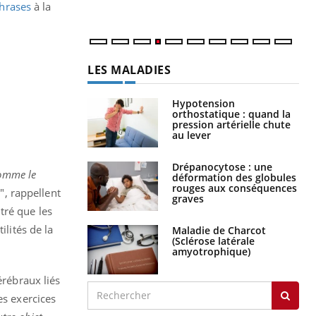
num
hrases
à la
LES MALADIES
Hypotension
orthostatique : quand la
pression artérielle chute
au lever
Drépanocytose : une
comme le
déformation des globules
rouges aux conséquences
e
", rappellent
graves
tré que les
ilités de la
Maladie de Charcot
(Sclérose latérale
amyotrophique)
érébraux liés
es exercices