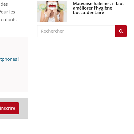
Mauvaise haleine : il faut
 des
améliorer l’hygiène
Pour les
bucco-dentaire
s enfants
rtphones !
'inscrire