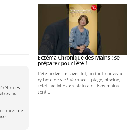
Youtube
 Mains : se
Diabète & Ramadan 2026
Youtube
outube
Le Ramadan approche, et, pour de
 un tout nouveau
nombreuses personnes atteintes de
plage, piscine,
diabète, c'est une période de questions, de
 air… Nos mains
défis, mais ...
cérébrales
êtres au
Un
You
fac
pr
en charge de
nces
Un 
mut
san