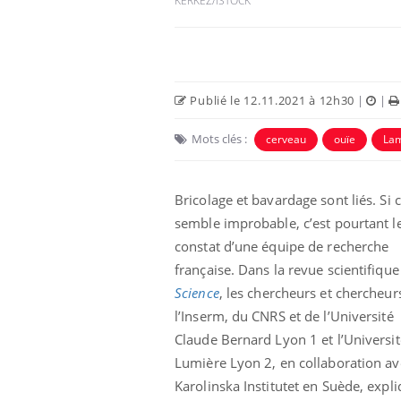
KERKEZ/ISTOCK
Publié le 12.11.2021 à 12h30
|
|
Mots clés :
cerveau
ouïe
La
 Mains :
Carence en fer : comprendre pour
Ins
Youtube
You
Youtube
Youtube
prévenir
osa
Bricolage et bavardage sont liés. Si 
aciles à aborder...
Fatigue, irritabilité, brouillard mental ou
En 2
semble improbable, c’est pourtant l
poser des
même alopécie… Les symptômes de la
rest
constat d’une équipe de recherche
'un proche c'est
carence en fer sont multiples ce qui la rend
pat
française. Dans la revue scientifique
...
Science
, les chercheurs et chercheur
l’Inserm, du CNRS et de l’Université
Claude Bernard Lyon 1 et l’Universit
Lumière Lyon 2, en collaboration av
Karolinska Institutet en Suède, expl