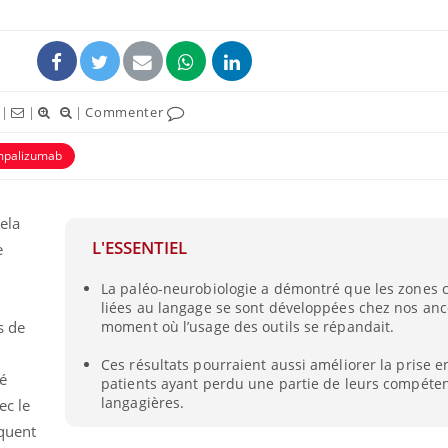
|
|
|
Commenter
mpalizumab
uline & Charge mentale : et si on
Eczéma Chronique des
tube
Youtube
Youtube
Y
it en parler??
préparer pour l’été !
cela
026, l'insuline dans le diabète de type 2
L'été arrive… et avec lui,
L'ESSENTIEL
e
e entourée d'idées reçues chez les
rythme de vie ! Vacances, 
ients comme parfois chez les soignants.
soleil, activités en plein
La paléo-neurobiologie a démontré que les zones 
sont ...
liées au langage se sont développées chez nos anc
s de
moment où l’usage des outils se répandait.
Ces résultats pourraient aussi améliorer la prise 
é
patients ayant perdu une partie de leurs compéte
langagières.
ec le
iquent