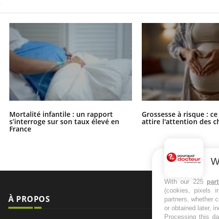
S
Mortalité infantile : un rapport
Grossesse à risque : ce
s’interroge sur son taux élevé en
attire l'attention des 
France
W
With our 225
par
(cookies, pixels 
À PROPOS
NEWSLETT
partners, whether c
or obtained later, i
Processing this da