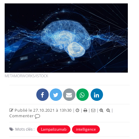
METAMORWORKS/ISTOCK
Publié le 27.10.2021 à 13h30
|
|
|
|
|
Commenter
Mots clés :
Lampalizumab
intelligence