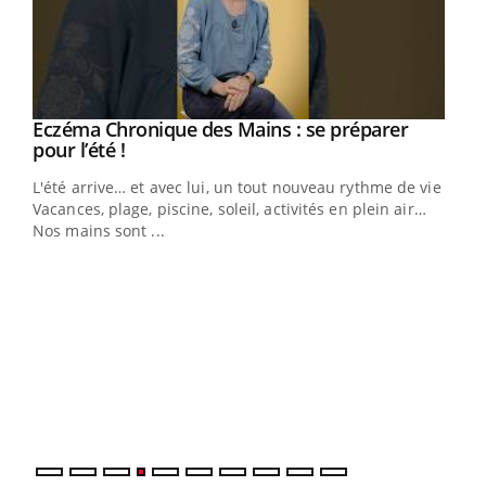
Eczéma Chronique des Mains : se préparer
Youtube
Youtube
pour l’été !
L'été arrive… et avec lui, un tout nouveau rythme de vie !
Vacances, plage, piscine, soleil, activités en plein air…
Nos mains sont ...
Dia
You
Le 
pers
ques