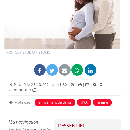
PROSTOCK-STUDIO / ISTOCK.
Publié le 28.10.2021 à 14h30
|
|
|
|
|
Commenter
Mots clés :
grincement de dents
UVA
femme
"La vaccination
L'ESSENTIEL
contre la grippe reste