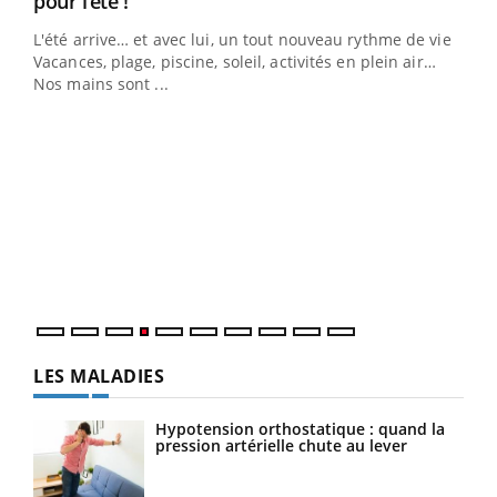
pour l’été !
L'été arrive… et avec lui, un tout nouveau rythme de vie !
Vacances, plage, piscine, soleil, activités en plein air…
Nos mains sont ...
Dia
You
Le 
pers
ques
LES MALADIES
Hypotension orthostatique : quand la
pression artérielle chute au lever