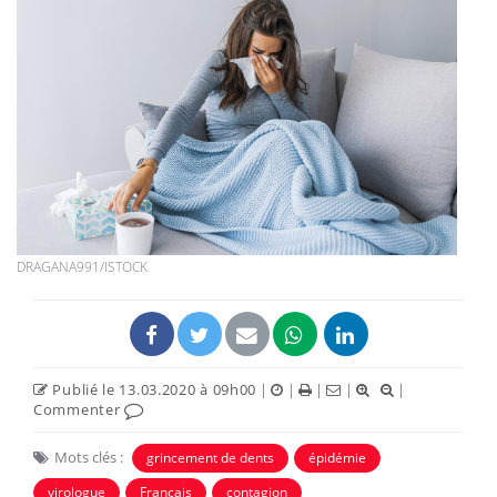
DRAGANA991/ISTOCK
Publié le 13.03.2020 à 09h00
|
|
|
|
|
Commenter
Mots clés :
grincement de dents
épidémie
virologue
Français
contagion