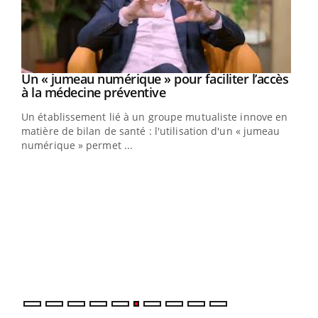
Un « jumeau numérique » pour faciliter l’accès
Youtube
Youtube
à la médecine préventive
Un établissement lié à un groupe mutualiste innove en
e
matière de bilan de santé : l'utilisation d'un « jumeau
numérique » permet ...
COU
You
Coup
vous
épis