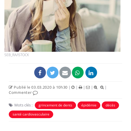
SEB_RA/ISTOCK
Publié le 03.03.2020 à 10h30
|
|
|
|
|
Commenter
Mots clés :
grincement de dents
épidémie
décès
santé cardiovasculaire