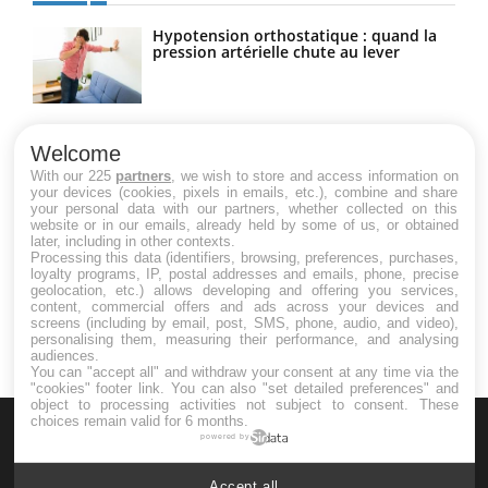
Hypotension orthostatique : quand la
pression artérielle chute au lever
Drépanocytose : une déformation des
globules rouges aux conséquences
Welcome
graves
With our 225
partners
, we wish to store and access information on
your devices (cookies, pixels in emails, etc.), combine and share
your personal data with our partners, whether collected on this
website or in our emails, already held by some of us, or obtained
Maladie de Charcot (Sclérose latérale
later, including in other contexts.
amyotrophique)
Processing this data (identifiers, browsing, preferences, purchases,
loyalty programs, IP, postal addresses and emails, phone, precise
geolocation, etc.) allows developing and offering you services,
content, commercial offers and ads across your devices and
screens (including by email, post, SMS, phone, audio, and video),
personalising them, measuring their performance, and analysing
audiences.
You can "accept all" and withdraw your consent at any time via the
"cookies" footer link
. You can also "set detailed preferences" and
object to processing activities not subject to consent. These
choices remain valid for 6 months.
powered by
Accept all