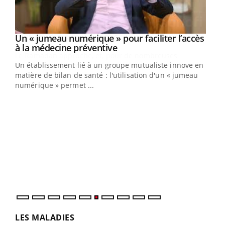
Un « jumeau numérique » pour faciliter l’accès
Youtube
Youtube
à la médecine préventive
Un établissement lié à un groupe mutualiste innove en
e
matière de bilan de santé : l'utilisation d'un « jumeau
numérique » permet ...
COU
You
Coup
vous
épis
LES MALADIES