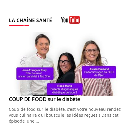
LA CHAÎNE SANTÉ
Youtube
Youtube
Yout
COUP DE FOOD sur le diabète
Quand l’entreprise mise sur le bien être global
Youtube
Youtube
Coup de food sur le diabète, c'est votre nouveau rendez-
"Les rendez-vous de la santé et de la qualité de vie au
vous culinaire qui bouscule les idées reçues ! Dans cet
travail" de Pourquoi Docteur reçoivent Régis Blugeon,
épisode, une ...
DRH et directeur ...