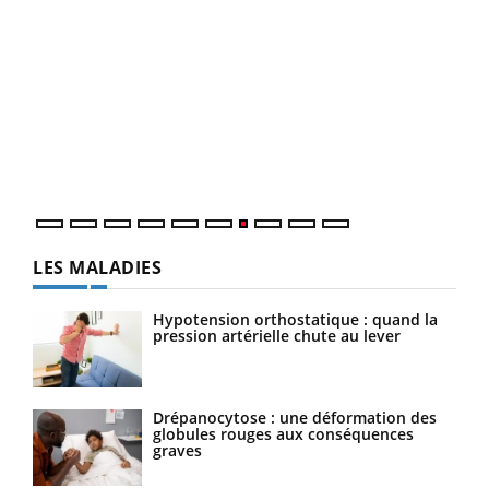
Ecz
You
(3/3
Dans
vous
quot
LES MALADIES
Hypotension orthostatique : quand la
pression artérielle chute au lever
Drépanocytose : une déformation des
globules rouges aux conséquences
graves