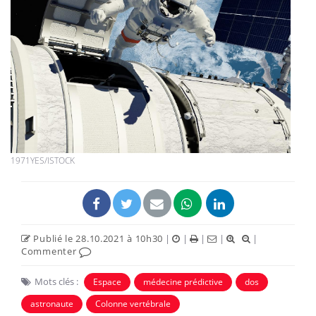
1971YES/ISTOCK
Publié le 28.10.2021 à 10h30
|
|
|
|
|
Commenter
Mots clés :
Espace
médecine prédictive
dos
astronaute
Colonne vertébrale