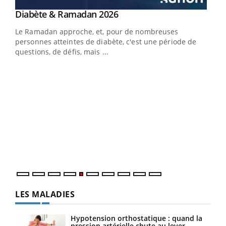
Youtube
Diabète & Ramadan 2026
Youtube
Le Ramadan approche, et, pour de nombreuses
vie !
personnes atteintes de diabète, c'est une période de
…
questions, de défis, mais ...
Un 
You
à l
Un é
mati
numé
LES MALADIES
Hypotension orthostatique : quand la
pression artérielle chute au lever