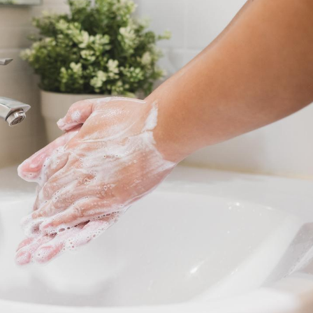
Les médicaments GLP-1
VIH : la
protègent-ils aussi les os
tous les
?
elle enfi
Cytomégalovirus : ce qui
Pourquo
change dans la prise en
gâche-t-
charge des femmes
jours de
enceintes
La sieste empêche-t-elle
Fortes c
de dormir la nuit ?
pourquo
noyade g