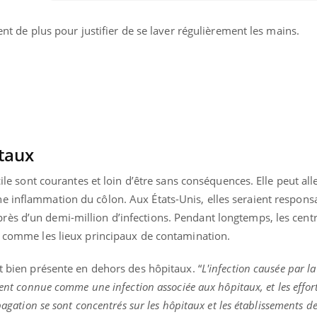
ment de plus pour justifier de se laver régulièrement les mains.
taux
cile sont courantes et loin d’être sans conséquences. Elle peut all
e inflammation du côlon. Aux États-Unis, elles seraient respons
ès d’un demi-million d’infections. Pendant longtemps, les cent
gt comme les lieux principaux de contamination.
Youtube
bète & Ramadan 2026
Un « jumeau numériq
tube
Youtube
faciliter l’accès à la 
st bien présente en dehors des hôpitaux. “
L'infection causée par la
Ramadan approche, et, pour de
Youtube
préventive
ement connue comme une infection associée aux hôpitaux, et les effor
breuses personnes atteintes de
opagation se sont concentrés sur les hôpitaux et les établissements d
Un établissement lié à u
ète, c'est une période de questions, de