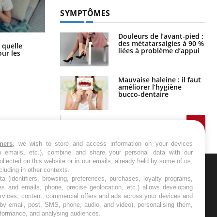
SYMPTÔMES
Douleurs de l’avant-pied :
des métatarsalgies à 90 %
Syndrome métabolique : quels sont
 quelle
liées à problème d’appui
les meilleurs exercices physiques ?
ur les
Mauvaise haleine : il faut
améliorer l’hygiène
bucco-dentaire
tners
, we wish to store and access information on your devices
in emails, etc.), combine and share your personal data with our
ollected on this website or in our emails, already held by some of us,
ncluding in other contexts.
ta (identifiers, browsing, preferences, purchases, loyalty programs,
ER
es and emails, phone, precise geolocation, etc.) allows developing
ervices, content, commercial offers and ads across your devices and
s les semaines les meilleures
 by email, post, SMS, phone, audio, and video), personalising them,
rformance, and analysing audiences.