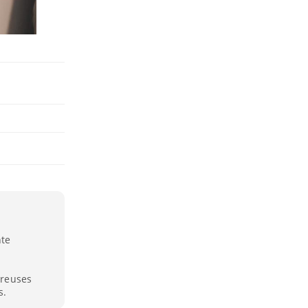
nte
breuses
s.