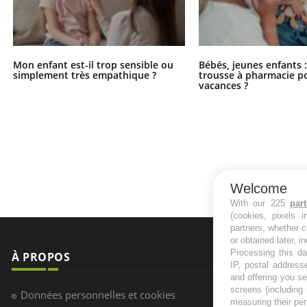
Mon enfant est-il trop sensible ou
Bébés, jeunes enfants :
simplement très empathique ?
trousse à pharmacie po
vacances ?
Welcome
With our 225
par
(cookies, pixels 
partners, whether c
or obtained later, i
Processing this da
À PROPOS
NEWSLETT
IP, postal address
and offering you s
Recevez toute
screens (including
Données personnelles et cookies
measuring their pe
infos santé