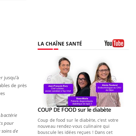
LA CHAÎNE SANTÉ
Youtube
er jusqu’à
ables de près
res
Youtube
ue » pour
COUP DE FOOD sur le diabète
Youtube
médecine
 bactérie
Coup de food sur le diabète, c'est votre
ts pour
nouveau rendez-vous culinaire qui
e soins de
n groupe
bouscule les idées reçues ! Dans cet