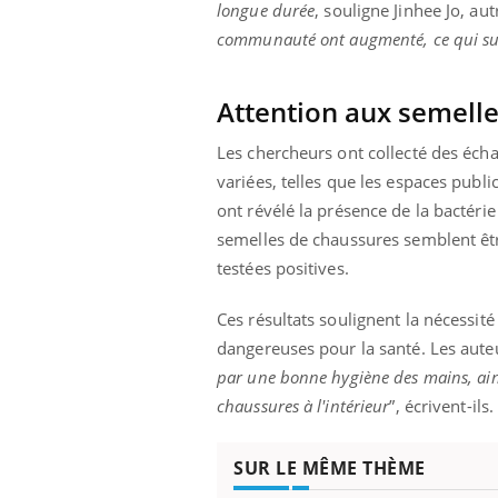
ez les soignants.
soleil, activités en plein air… Nos mains
défi
longue durée
, souligne Jinhee Jo, aut
sont ...
communauté ont augmenté, ce qui sug
Attention aux semell
Les chercheurs ont collecté des écha
variées, telles que les espaces publ
ont révélé la présence de la bactéri
semelles de chaussures semblent être
testées positives.
Ces résultats soulignent la nécessité
dangereuses pour la santé. Les auteur
par une bonne hygiène des mains, ainsi
chaussures à l'intérieur
”, écrivent-ils.
SUR LE MÊME THÈME