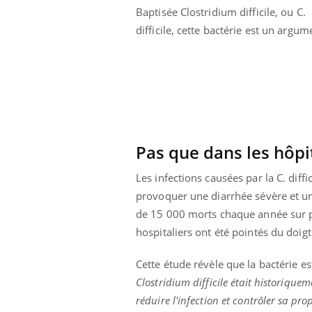
Baptisée Clostridium difficile, ou C.
difficile, cette bactérie est un argu
Pas que dans les hôpi
Les infections causées par la C. diffi
provoquer une diarrhée sévère et un
de 15 000 morts chaque année sur pr
hospitaliers ont été pointés du doi
ale : et si on
Eczéma Chronique des Mains : se
Dia
Youtube
You
ube
Youtube
préparer pour l’été !
Cette étude révèle que la bactérie e
Le 
Clostridium difficile était historiqu
 diabète de type 2
L'été arrive… et avec lui, un tout nouveau
nom
réduire l'infection et contrôler sa pr
ues chez les
rythme de vie ! Vacances, plage, piscine,
diab