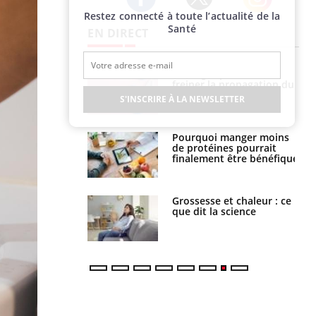
Restez connecté à toute l’actualité de la
Twitter
Facebook
Instagram
Santé
EN DIRECT
 fin du comprimé
Le Viagra pourrait-il
 jours se profile-t-
freiner la propagation du
n ?
cancer ?
S'INSCRIRE À LA NEWSLETTER
i votre ventre
Pourquoi manger moins
il les premiers
de protéines pourrait
 vos vacances ?
finalement être bénéfique
haleurs :
Grossesse et chaleur : ce
i le risque de
que dit la science
rimpe-t-il ?