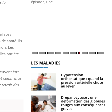
ière de bilan de
épisode, une ...
s la
« jumeau
Qu
You
êtr
"Le
qua
urfaces
Doc
dir
de santé. Ils
 non. Les
les ont été
LES MALADIES
peuvent être
Hypotension
ut commence
orthostatique : quand la
pression artérielle chute
 retrait des
au lever
Drépanocytose : une
déformation des globules
rouges aux conséquences
graves