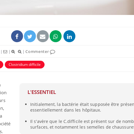
|
|
|
Commenter
Clostridium difficile
a
L'ESSENTIEL
sion
urs
Initialement, la bactérie était supposée être prése
n,
essentiellement dans les hôpitaux.
la
Il s'avère que le C.difficile est présent sur de nom
ciété
surfaces, et notamment les semelles de chaussure
s.