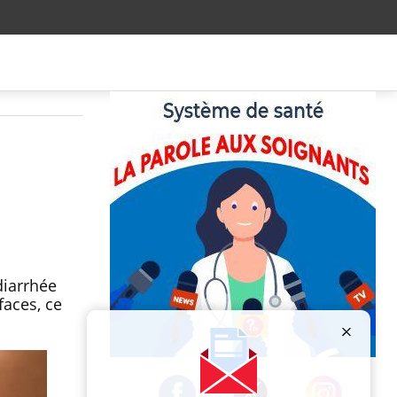
diarrhée
faces, ce
Publicité