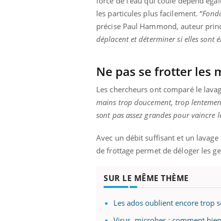
force de l'eau qui coule dépend éga
les ce qui la rend
patients comme parfois chez les soignants.
sole
les particules plus facilement. “
Fonda
sont
précise Paul Hammond, auteur princ
déplacent et déterminer si elles sont 
Ne pas se frotter les
Les chercheurs ont comparé le lavag
mains trop doucement, trop lentement, 
sont pas assez grandes pour vaincre la
Avec un débit suffisant et un lavag
de frottage permet de déloger les g
SUR LE MÊME THÈME
Les ados oublient encore trop s
Virus, microbes : comment bien 