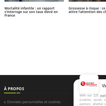
Mortalité infantile : un rapport
Grossesse à risque : ce
s’interroge sur son taux élevé en
attire l'attention des 
France
W
À PROPOS
NEWSLETT
With our 225
par
(cookies, pixels 
Recevez toute
Données personnelles et cookies
partners, whether c
infos santé