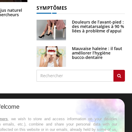
SYMPTÔMES
Comment oublier les écrans en
 jus naturel
vacances ?
chercheurs
Douleurs de l’avant-pied :
des métatarsalgies à 90 %
liées à problème d’appui
Mauvaise haleine : il faut
améliorer l’hygiène
bucco-dentaire
elcome
ER
tners
, we wish to store and access information on your devices
in emails, etc.), combine and share your personal data with our
s les semaines les meilleures
ollected on this website or in our emails, already held by some of us,