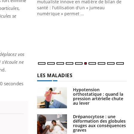
 fort élimine
mutualiste innove en matière de bilan de
santé : l'utilisation d'un « jumeau
particules
,
CO
You
numérique » permet ...
cules se
Cou
nou
bou
épi
déplacez vos
 s'écoule ne
nd.
LES MALADIES
20 secondes
Hypotension
orthostatique : quand la
pression artérielle chute
au lever
Drépanocytose : une
déformation des globules
rouges aux conséquences
graves