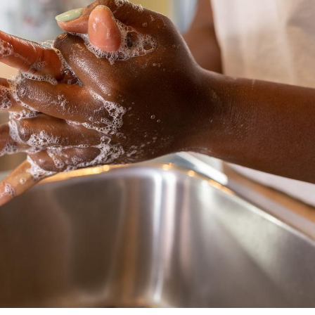
La sieste empêche-t-elle
Fortes c
de dormir la nuit ?
pourquo
noyade g
VIH : la fin du comprimé
Le Viagr
tous les jours se profile-t-
freiner 
elle enfin ?
cancer ?
Pourquoi votre ventre
Pourquo
gâche-t-il les premiers
de prot
jours de vos vacances ?
finalem