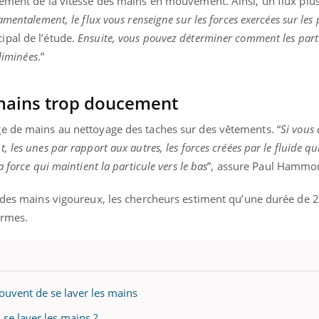
lement de la vitesse des mains en mouvement. Ainsi, un flux plus
il, activités en plein air… Nos mains
défis, mais ...
mentalement, le flux vous renseigne sur les forces exercées sur les 
 ...
ipal de l’étude.
Ensuite, vous pouvez déterminer comment les parti
éliminées
.”
 mains trop doucement
e de mains au nettoyage des taches sur des vêtements. “
Si vous 
les unes par rapport aux autres, les forces créées par le fluide qui
 force qui maintient la particule vers le bas
”, assure Paul Hammo
e des mains vigoureux, les chercheurs estiment qu’une durée de 
ermes.
ouvent de se laver les mains
se laver les mains ?