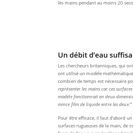
les mains pendant au moins 20 sec
Un débit d’eau suffi
Les chercheurs britanniques, qui ont
ont utilisé un modèle mathématique
combien de temps est nécessaire pour
représenter les mains car ces surfaces
modèle fonctionnait en deux dimensio
mince film de liquide entre les deux
.”
prendre pour
Insuline & Charge mentale : et si on
Ecz
Youtube
You
Youtube
osait en parler??
pré
Pour être efficace, il faut d’abord u
llard mental ou
En 2026, l'insuline dans le diabète de type 2
L'ét
surfaces rugueuses de la main, de sor
tômes de la
reste entourée d'idées reçues chez les
ryth