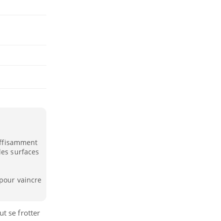
suffisamment
les surfaces
 pour vaincre
t se frotter