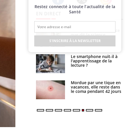
Restez connecté à toute l’actualité de la
Twitter
Facebook
Instagram
Santé
EN DIRECT
haleurs :
Grossesse et chaleur : ce
i le risque de
que dit la science
rimpe-t-il ?
S'INSCRIRE À LA NEWSLETTER
a pourrait-il
Le smartphone nuit-il à
la propagation du
l'apprentissage de la
lecture ?
i manger moins
Mordue par une tique en
éines pourrait
vacances, elle reste dans
ent être bénéfique
le coma pendant 42 jours