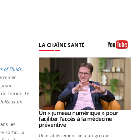
LA CHAÎNE SANTÉ
Youtube
s of Fluids
,
erminer
s pour
s de l’étude.
Le
dulée et un
Youtube
2026
Un « jumeau numérique » pour
Youtube
faciliter l’accès à la médecine
 pour de
Youtube
dans les
préventive
teintes de
e sortir. La
Un établissement lié à un groupe
e de questions, de