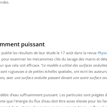
ondes.
samment puissant
 publié les résultats de leur étude le 17 août dans la revue
Physic
 pour examiner les mécanismes clés du lavage des mains et dét
 que cela soit efficace. “
Le modèle a utilisé des surfaces ondulée
 sont rugueuses à de petites échelles spatiales
, ont écrit les auteur
ns, avec une surface ondulée passant devant une autre surface on
éma Chronique des Mains : se
Diabète & Ramadan 
tube
Youtube
Youtube
parer pour l’été !
Le Ramadan approche, et,
n débit d’eau suffisamment puissant. Les particules sont piégées 
é arrive… et avec lui, un tout nouveau
nombreuses personnes at
te que l'énergie du flux d'eau doit être assez élevée pour les fair
me de vie ! Vacances, plage, piscine,
diabète, c'est une périod