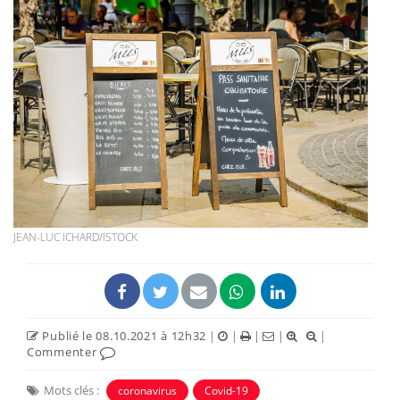
JEAN-LUC ICHARD/ISTOCK
Publié le 08.10.2021 à 12h32
|
|
|
|
|
Commenter
Mots clés :
coronavirus
Covid-19