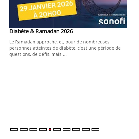
Youtube
Diabète & Ramadan 2026
Youtube
Le Ramadan approche, et, pour de nombreuses
vie !
personnes atteintes de diabète, c'est une période de
…
questions, de défis, mais ...
Un 
You
à l
Un é
mati
numé