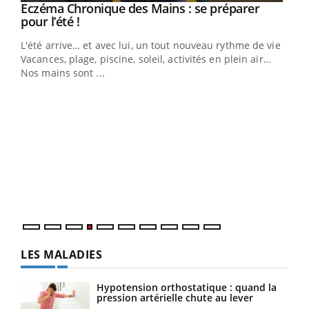
Eczéma Chronique des Mains : se préparer
Youtube
Youtube
pour l’été !
L'été arrive… et avec lui, un tout nouveau rythme de vie !
Vacances, plage, piscine, soleil, activités en plein air…
Nos mains sont ...
Dia
You
Le 
pers
ques
LES MALADIES
Hypotension orthostatique : quand la
pression artérielle chute au lever