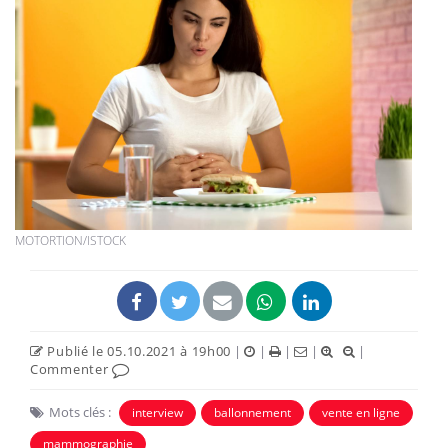
MOTORTION/ISTOCK
Publié le 05.10.2021 à 19h00
|
|
|
|
|
Commenter
Mots clés :
interview
ballonnement
vente en ligne
mammographie