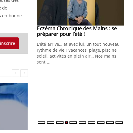
é de
es en bonne
ale : et si on
Eczéma Chronique des Mains : se
Youtube
ube
Youtube
préparer pour l’été !
'inscrire
e diabète de type 2
L'été arrive… et avec lui, un tout nouveau
çues chez les
rythme de vie ! Vacances, plage, piscine,
ez les soignants.
soleil, activités en plein air… Nos mains
sont ...
Di
You
Le 
nom
dia
défi