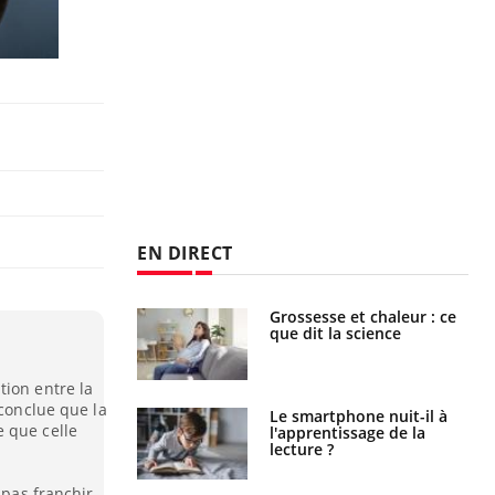
EN DIRECT
haleurs :
Grossesse et chaleur : ce
i le risque de
que dit la science
rimpe-t-il ?
tion entre la
 conclue que la
a pourrait-il
Le smartphone nuit-il à
 que celle
la propagation du
l'apprentissage de la
lecture ?
 pas franchir