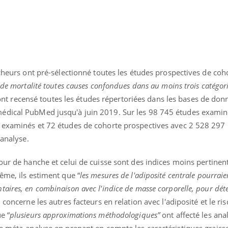
rcheurs ont pré-sélectionné toutes les études prospectives de coh
 de mortalité toutes causes confondues dans au moins trois catégori
s ont recensé toutes les études répertoriées dans les bases de do
édical PubMed jusqu'à juin 2019. Sur les 98 745 études examin
 examinés et 72 études de cohorte prospectives avec 2 528 297 
-analyse.
our de hanche et celui de cuisse sont des indices moins pertinen
ême, ils estiment que “
les mesures de l'adiposité centrale pourraie
aires, en combinaison avec l'indice de masse corporelle, pour dét
 concerne les autres facteurs en relation avec l'adiposité et le ri
e “
plusieurs approximations méthodologiques”
ont affecté les ana
ne méta-analyse en prenant en compte les caractéristiques graiss