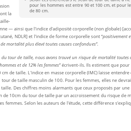
pour les hommes est entre 90 et 100 cm, et pour l
Pourquoi votre ventre
Pourquo
usion
gâche-t-il les premiers
de prot
de 80 cm.
ont la
jours de vos vacances ?
finalem
aille-
nne — ainsi que l'indice d'adiposité corporelle (non globale) [a
-cutané
, NDLR]
et l'indice de forme corporelle sont “
positivement e
 de mortalité plus élevé toutes causes confondues”
.
 tour de taille, nous avons trouvé un risque de mortalité toutes 
s hommes et de 12% les femmes”
écrivent-ils. Ils estiment que pou
90 cm de taille. L'indice en masse corporelle (IMC) laisse entendre
tour de taille masculin de 100. Pour les femmes, elles ne devra
e taille. Des chiffres moins alarmants que ceux proposés par une
on de 10cm du tour de taille par un accroissement du risque de m
 femmes. Selon les auteurs de l'étude, cette différence s'expli