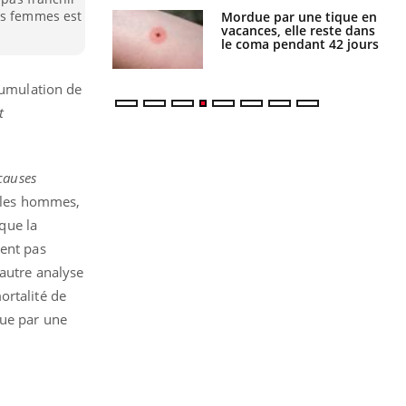
es femmes est
i manger moins
Mordue par une tique en
éines pourrait
vacances, elle reste dans
ent être bénéfique
le coma pendant 42 jours
ccumulation de
t
causes
r les hommes,
 que la
ient pas
 autre analyse
ortalité de
que par une