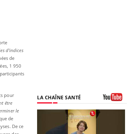
orte
es d'indices
nnées de
ées, 1 950
participants
ts pour
LA CHAÎNE SANTÉ
nt être
Youtube
erminer le
sque de
lyses. De ce
euses des