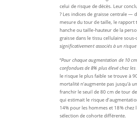
Cytomégalovirus : ce qui
celui de risque de décès. Leur concl
change dans la prise en
? Les indices de graisse centrale — d
charge des femmes
enceintes
mesure du tour de taille, le rapport t
hanche ou taille-hauteur de la perso
graisse dans le tissu cellulaire sous
significativement associés à un risque
“
Pour chaque augmentation de 10 cm du
confondues de 8% plus élevé chez le
le risque le plus faible se trouve à 
mortalité n'augmente pas jusqu'à un 
franchir le seuil de 80 cm de tour d
qui estimait le risque d'augmentati
14% pour les hommes et 18% chez les
sélection de cohorte différente.