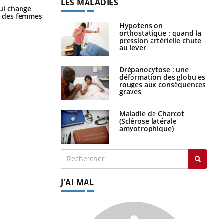
LES MALADIES
La sieste empêche-t-elle de dormir
ui change
la nuit ?
ge des femmes
Hypotension
orthostatique : quand la
pression artérielle chute
au lever
Drépanocytose : une
déformation des globules
rouges aux conséquences
graves
Maladie de Charcot
(Sclérose latérale
amyotrophique)
J'AI MAL