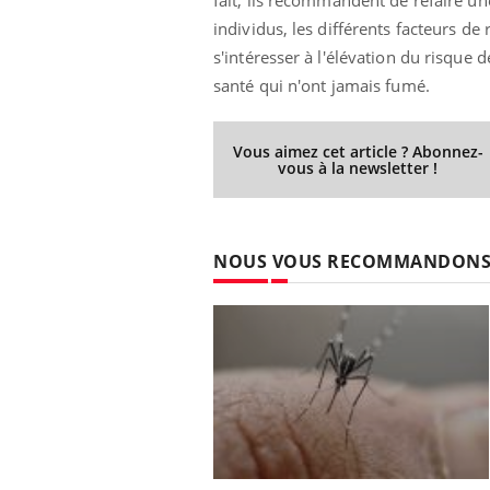
individus, les différents facteurs de 
s'intéresser à l'élévation du risque
santé qui n'ont jamais fumé.
Eczéma Chronique des Mains :
Car
Youtube
You
Youtube
expliquer ma maladie
pré
Vous aimez cet article ? Abonnez-
Il y a des sujets qui sont faciles à aborder...
Fati
vous à la newsletter !
d'autres non ! D'un côté, poser des
mêm
questions sur la maladie d'un proche c'est
care
montrer ...
...
NOUS VOUS RECOMMANDON