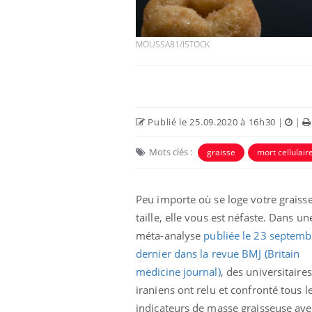
MOUSSA81/ISTOCK
Publié le 25.09.2020 à 16h30
|
|
Mots clés :
graisse
mort cellulair
Peu importe où se loge votre graisse
Chikungunya, dengue,
West Nile : que se passe-
taille, elle vous est néfaste. Dans un
t-il dans le sud de la
France ?
méta-analyse
publiée le 23 septemb
dernier dans la revue BMJ (Britain
Les médicaments GLP-1
medicine journal)
, des universitaires
protègent-ils aussi les os
?
iraniens ont relu et confronté tous l
indicateurs de masse graisseuse ave