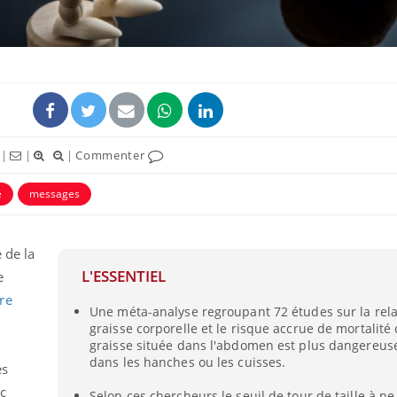
|
|
|
Commenter
e
messages
 de la
La sieste empêche-t-elle
Fortes c
de dormir la nuit ?
pourquo
L'ESSENTIEL
e
noyade g
re
Une méta-analyse regroupant 72 études sur la rela
graisse corporelle et le risque accrue de mortalité
VIH : la fin du comprimé
Le Viagr
graisse située dans l'abdomen est plus dangereuse
tous les jours se profile-t-
freiner 
elle enfin ?
cancer ?
dans les hanches ou les cuisses.
es
c
Selon ces chercheurs le seuil de tour de taille à ne