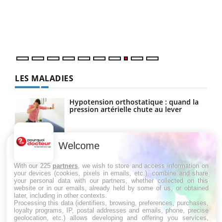
Dans
vous
quot
LES MALADIES
Hypotension orthostatique : quand la
pression artérielle chute au lever
Welcome
Drépanocytose : une déformation des
globules rouges aux conséquences
graves
With our 225
partners
, we wish to store and access information on
your devices (cookies, pixels in emails, etc.), combine and share
your personal data with our partners, whether collected on this
website or in our emails, already held by some of us, or obtained
Maladie de Charcot (Sclérose latérale
later, including in other contexts.
amyotrophique)
Processing this data (identifiers, browsing, preferences, purchases,
loyalty programs, IP, postal addresses and emails, phone, precise
geolocation, etc.) allows developing and offering you services,