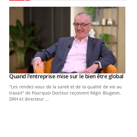
Youtube
Yout
Quand l’entreprise mise sur le bien être global
Youtube
ndez-
"Les rendez-vous de la santé et de la qualité de vie au
cet
travail" de Pourquoi Docteur reçoivent Régis Blugeon,
DRH et directeur ...
Ecz
You
(3/3