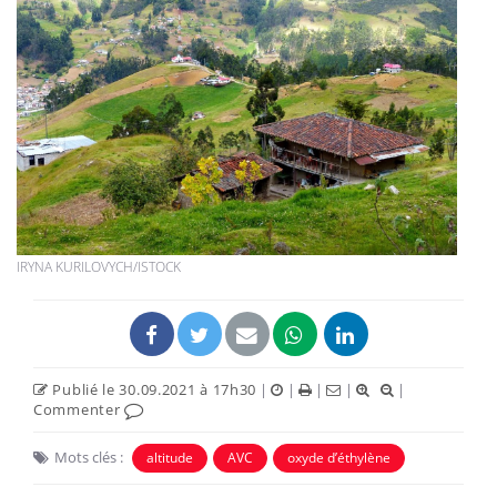
IRYNA KURILOVYCH/ISTOCK
Publié le 30.09.2021 à 17h30
|
|
|
|
|
Commenter
Mots clés :
altitude
AVC
oxyde d’éthylène