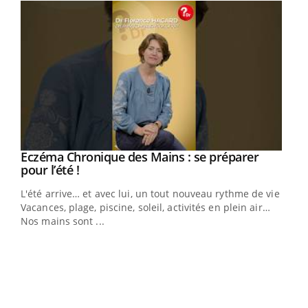
Eczéma Chronique des Mains : se préparer
Youtube
Youtube
pour l’été !
L'été arrive… et avec lui, un tout nouveau rythme de vie !
Vacances, plage, piscine, soleil, activités en plein air…
Nos mains sont ...
Dia
You
Le 