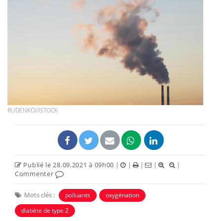
RUDENKOI/ISTOCK
Publié le 28.09.2021 à 09h00
|
|
|
|
|
Commenter
Mots clés :
polluants
oxygénation
diabète de type 2