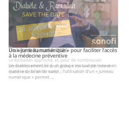
Un « jumeau numérique » pour faciliter l’accès
Youtube
Youtube
à la médecine préventive
Un établissement lié à un groupe mutualiste innove en
e
matière de bilan de santé : l'utilisation d'un « jumeau
numérique » permet ...
COU
You
Coup
vous
épis