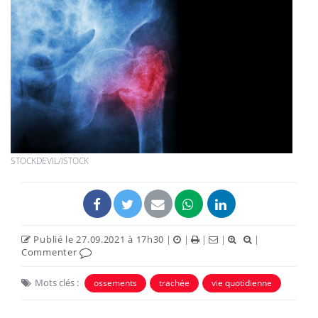
STOCKDEVIL/ISTOCK
Publié le 27.09.2021 à 17h30
|
|
|
|
|
Commenter
Mots clés :
ossements
trachée
vie quotidienne