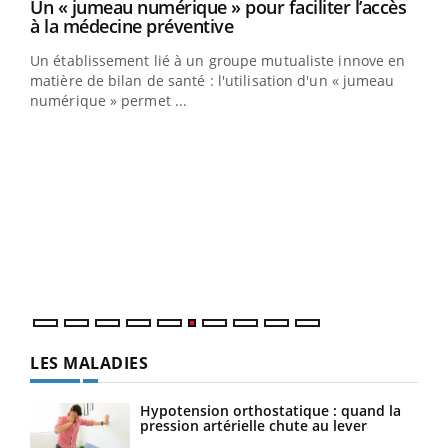
Youtube
Un « jumeau numérique » pour faciliter l’accès
COUP DE FOOD sur le diabète
Youtube
Youtube
Youtube
à la médecine préventive
Coup de food sur le diabète, c'est votre nouveau rendez-
Un établissement lié à un groupe mutualiste innove en
vous culinaire qui bouscule les idées reçues ! Dans cet
matière de bilan de santé : l'utilisation d'un « jumeau
épisode, une ...
numérique » permet ...
Qua
You
"Les
trav
DRH 
LES MALADIES
Hypotension orthostatique : quand la
pression artérielle chute au lever