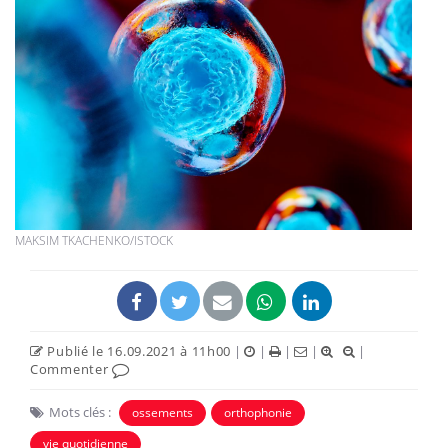
MAKSIM TKACHENKO/ISTOCK
Publié le 16.09.2021 à 11h00
|
|
|
|
|
Commenter
Mots clés :
ossements
orthophonie
vie quotidienne