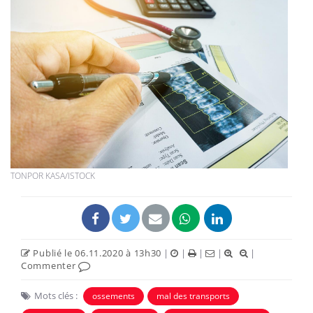
TONPOR KASA/ISTOCK
Publié le 06.11.2020 à 13h30
|
|
|
|
|
Commenter
Mots clés :
ossements
mal des transports