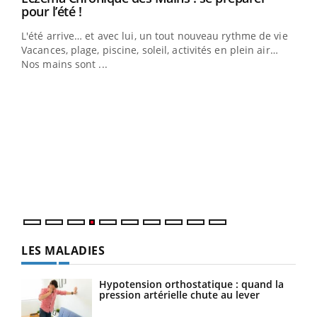
Youtube
pour l’été !
L'été arrive… et avec lui, un tout nouveau rythme de vie !
Vacances, plage, piscine, soleil, activités en plein air…
Nos mains sont ...
Dia
You
Le 
pers
ques
LES MALADIES
Hypotension orthostatique : quand la
pression artérielle chute au lever