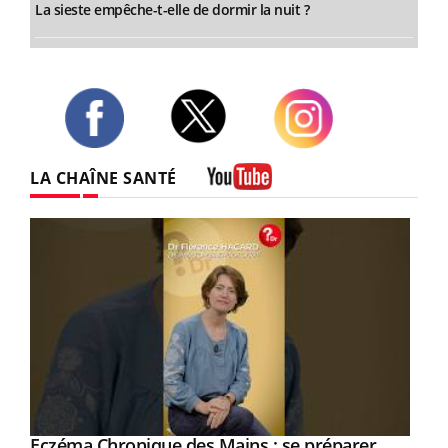
La sieste empêche-t-elle de dormir la nuit ?
Twitter
Facebook
Instagram
LA CHAÎNE SANTÉ
Youtube
Eczéma Chronique des Mains : se préparer
Youtube