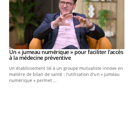
Un « jumeau numérique » pour faciliter l’accès
Youtube
Youtube
à la médecine préventive
Un établissement lié à un groupe mutualiste innove en
e
matière de bilan de santé : l'utilisation d'un « jumeau
numérique » permet ...
COU
You
Coup
vous
épis