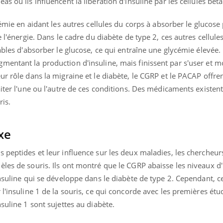
s où ils influencent la libération d'insuline par les cellules bêta
cémie en aidant les autres cellules du corps à absorber le glucose
e l'énergie. Dans le cadre du diabète de type 2, ces autres cellul
ables d'absorber le glucose, ce qui entraîne une glycémie élevée. 
entant la production d'insuline, mais finissent par s'user et mo
ur rôle dans la migraine et le diabète, le CGRP et le PACAP offren
aiter l'une ou l'autre de ces conditions. Des médicaments existen
ris.
xe
s peptides et leur influence sur les deux maladies, les chercheu
les de souris. Ils ont montré que le CGRP abaisse les niveaux d'
insuline qui se développe dans le diabète de type 2. Cependant, c
 l'insuline 1 de la souris, ce qui concorde avec les premières ét
suline 1 sont sujettes au diabète.