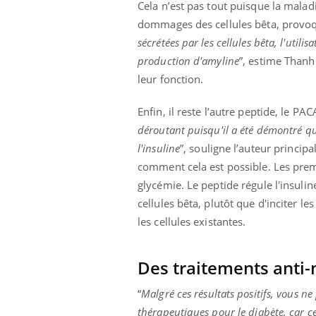
Cela n’est pas tout puisque la malad
dommages des cellules bêta, provo
sécrétées par les cellules bêta, l'util
production d'amyline
”, estime Thanh
Eczéma Chronique des Mains :
Car
Youtube
You
Youtube
leur fonction.
expliquer ma maladie
pré
Il y a des sujets qui sont faciles à aborder...
Fati
Enfin, il reste l’autre peptide, le PA
d'autres non ! D'un côté, poser des
mêm
déroutant puisqu'il a été démontré que
questions sur la maladie d'un proche c'est
care
montrer ...
...
l'insuline
”, souligne l’auteur princip
comment cela est possible. Les prem
glycémie. Le peptide régule l'insuli
cellules bêta, plutôt que d'inciter le
les cellules existantes.
Des traitements anti-
“
Malgré ces résultats positifs, vous n
thérapeutiques pour le diabète, car 