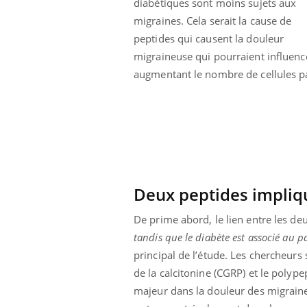
diabétiques sont moins sujets aux
Éclipse solaire du 12 août
migraines. Cela serait la cause de
: “Des verres adaptés,
c'est indispensable pour
peptides qui causent la douleur
la santé des yeux”
migraineuse qui pourraient influence
augmentant le nombre de cellules pa
Deux peptides impliq
De prime abord, le lien entre les de
tandis que le diabète est associé au pa
principal de l’étude. Les chercheurs
de la calcitonine (CGRP) et le polyp
majeur dans la douleur des migraine