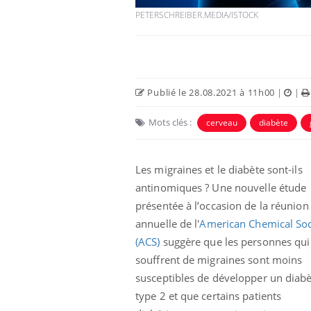
PETERSCHREIBER.MEDIA/ISTOCK
Publié le 28.08.2021 à 11h00
|
|
Mots clés :
cerveau
diabète
Les migraines et le diabète sont-ils
antinomiques ? Une nouvelle étude
Fatigue en vacances :
présentée à l’occasion de la réunion
normal ou signe d’une
maladie ?
annuelle de l'
American Chemical Soc
(ACS)
suggère que les personnes qui
souffrent de migraines sont moins
Et si les caries pouvaient
bientôt disparaître sans
susceptibles de développer un diabè
plombage ?
type 2 et que certains patients