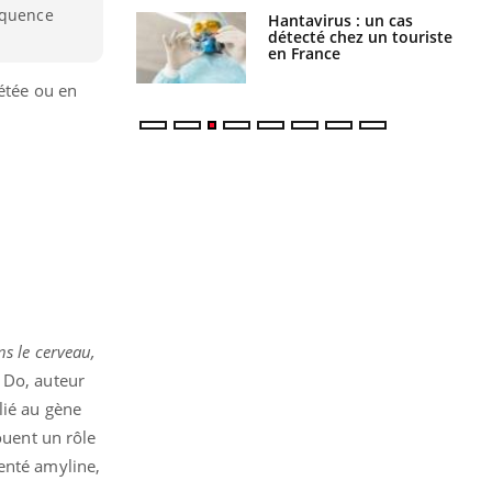
équence
Hantavirus : un cas
Comment oublier les
détecté chez un touriste
écrans en vacances ?
en France
rétée ou en
s le cerveau,
h Do, auteur
lié au gène
ouent un rôle
enté amyline,