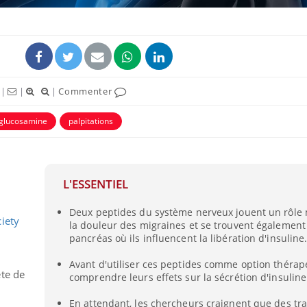
|
|
|
Commenter
glucosamine
palpitations
L'ESSENTIEL
Les troubles du sommeil
modifient votre cerveau !
Deux peptides du système nerveux jouent un rôle
iety
la douleur des migraines et se trouvent également
pancréas où ils influencent la libération d'insuline
Mon enfant est-il trop
Avant d'utiliser ces peptides comme option thérape
sensible ou simplement
te de
comprendre leurs effets sur la sécrétion d'insuline
très empathique ?
En attendant, les chercheurs craignent que des tr