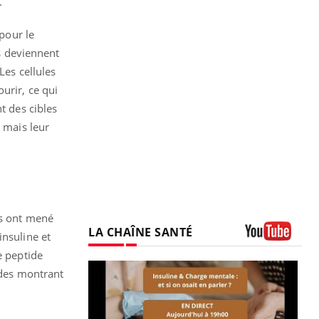
.
 pour le
es deviennent
Les cellules
urir, ce qui
t des cibles
t mais leur
rs ont mené
LA CHAÎNE SANTÉ
insuline et
Youtube
e peptide
udes montrant