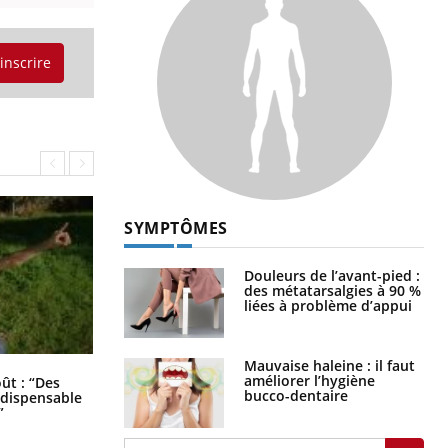
'inscrire
SYMPTÔMES
Douleurs de l’avant-pied :
des métatarsalgies à 90 %
liées à problème d’appui
Mauvaise haleine : il faut
Les troubles du sommeil modifient
améliorer l’hygiène
oût : “Des
votre cerveau !
bucco-dentaire
indispensable
”