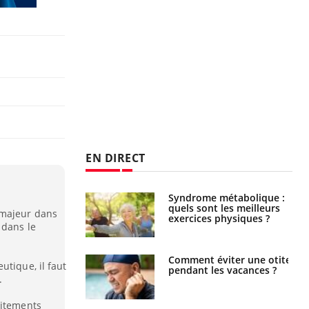
EN DIRECT
Syndrome métabolique :
Mortalité infantile : un
quels sont les meilleurs
rapport s’interroge sur
 majeur dans
exercices physiques ?
son taux élevé en France
 dans le
.
Comment éviter une otite
Grossesse à risque : ce jus
utique, il faut
pendant les vacances ?
naturel attire l'attention
.
des chercheurs
aitements