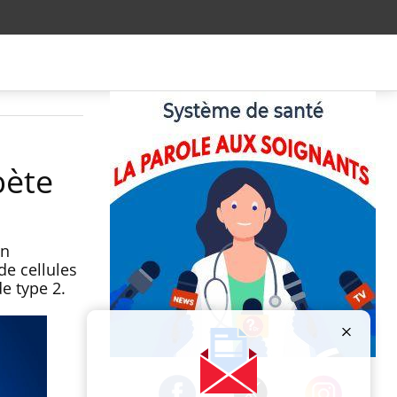
bète
on
de cellules
e type 2.
Publicité