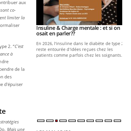
ontribuer aux
 sont co-
ent limiter la
normaliser
Insuline & Charge mentale : et si on
Eczéma Chronique des Mains : se
Youtube
Youtube
Youtube
Youtube
osait en parler??
préparer pour l’été !
En 2026, l'insuline dans le diabète de type 2
L'été arrive… et avec lui, un tout nouveau
ype 2. “
C'est
reste entourée d'idées reçues chez les
rythme de vie ! Vacances, plage, piscine,
tance à
patients comme parfois chez les soignants.
soleil, activités en plein air… Nos mains
sont ...
endre
Di
You
pendre de la
Le 
on des
nom
que d'épuiser
dia
défi
te
stratégies
 Do.
Mais une