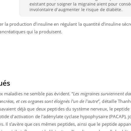
existant pour soigner la migraine aient pour cons
Bébés, jeunes enfants :
involontaire d'augmenter le risque de diabète.
quelle trousse à
pharmacie pour les
vacances ?
r la production d'insuline en régulant la quantité d'insuline séc
ncréatiques qui la produisent.
ués
ux maladies ne semble pas évident. “
Les migraines surviennent dan
ncréas, et ces organes sont éloignés l'un de l'autre
”, détaille Than
 savaient déjà que deux peptides du système nerveux, le peptide 
eptide d'activation de l'adénylate cyclase hypophysaire (PACAP), j
s. Il s’avère que ces mêmes peptides, ainsi que le peptide appar