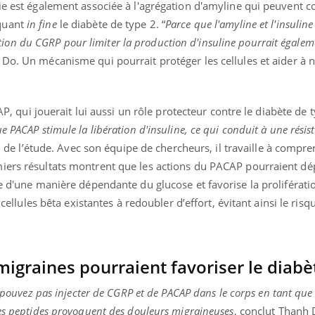
ie est également associée à l'agrégation d'amyline qui peuvent c
quant
in fine
le diabète de type 2. “
Parce que l'amyline et l'insuline
isation du CGRP pour limiter la production d'insuline pourrait égalem
 Do. Un mécanisme qui pourrait protéger les cellules et aider à 
ence en fer : comprendre pour
tube
Youtube
venir
gue, irritabilité, brouillard mental ou
CAP, qui jouerait lui aussi un rôle protecteur contre le diabète de t
e alopécie… Les symptômes de la
 PACAP stimule la libération d'insuline, ce qui conduit à une résis
nce en fer sont multiples ce qui la rend
al de l’étude. Avec son équipe de chercheurs, il travaille à compr
iers résultats montrent que les actions du PACAP pourraient dé
ne d'une manière dépendante du glucose et favorise la proliférati
s cellules bêta existantes à redoubler d’effort, évitant ainsi le ris
migraines pourraient favoriser le diabè
e pouvez pas injecter de CGRP et de PACAP dans le corps en tant que 
ces peptides provoquent des douleurs migraineuses
, conclut Thanh