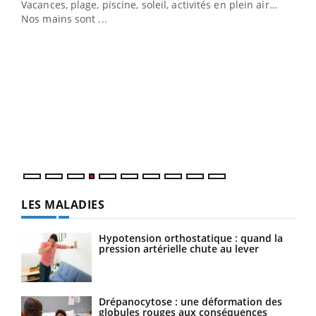
Vacances, plage, piscine, soleil, activités en plein air…
Nos mains sont ...
Dia
You
Le 
pers
ques
LES MALADIES
Hypotension orthostatique : quand la
pression artérielle chute au lever
Drépanocytose : une déformation des
globules rouges aux conséquences