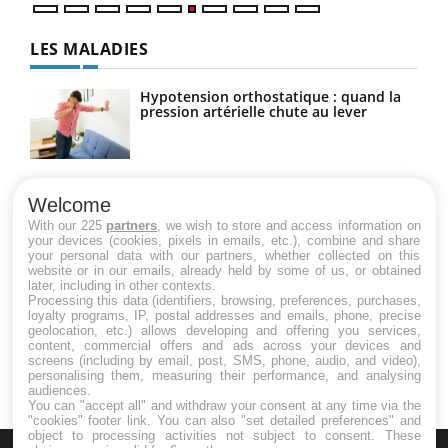
LES MALADIES
Hypotension orthostatique : quand la
pression artérielle chute au lever
Drépanocytose : une déformation des
globules rouges aux conséquences
Welcome
graves
With our 225
partners
, we wish to store and access information on
your devices (cookies, pixels in emails, etc.), combine and share
your personal data with our partners, whether collected on this
website or in our emails, already held by some of us, or obtained
Maladie de Charcot (Sclérose latérale
later, including in other contexts.
amyotrophique)
Processing this data (identifiers, browsing, preferences, purchases,
loyalty programs, IP, postal addresses and emails, phone, precise
geolocation, etc.) allows developing and offering you services,
content, commercial offers and ads across your devices and
screens (including by email, post, SMS, phone, audio, and video),
personalising them, measuring their performance, and analysing
audiences.
You can "accept all" and withdraw your consent at any time via the
"cookies" footer link
. You can also "set detailed preferences" and
object to processing activities not subject to consent. These