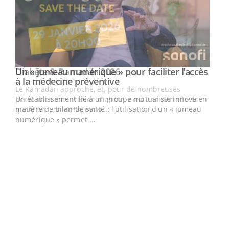
Youtube
Diabète & Ramadan 2026
Un « jumeau numérique » pour faciliter l’accès
Youtube
Youtube
Youtube
à la médecine préventive
Le Ramadan approche, et, pour de nombreuses
Un établissement lié à un groupe mutualiste innove en
personnes atteintes de diabète, c'est une période de
matière de bilan de santé : l'utilisation d'un « jumeau
questions, de défis, mais ...
numérique » permet ...
COU
You
Coup
vous
épis