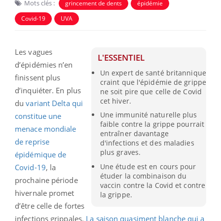
Mots clés :
grincement de dents
épidémie
Covid-19
UVA
Les vagues
L'ESSENTIEL
d’épidémies n’en
Un expert de santé britannique
finissent plus
craint que l'épidémie de grippe
d’inquiéter. En plus
ne soit pire que celle de Covid
cet hiver.
du
variant Delta qui
Une immunité naturelle plus
constitue une
faible contre la grippe pourrait
menace mondiale
entraîner davantage
de reprise
d'infections et des maladies
plus graves.
épidémique de
Une étude est en cours pour
Covid-19
, la
étuder la combinaison du
prochaine période
vaccin contre la Covid et contre
hivernale promet
la grippe.
d’être celle de fortes
infections grippales.
La saison quasiment blanche qui a