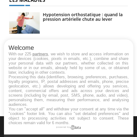
LES MALADIES
Hypotension orthostatique : quand la
pression artérielle chute au lever
Drépanocytose : une déformation des
globules rouges aux conséquences
Welcome
graves
With our 225
partners
, we wish to store and access information on
your devices (cookies, pixels in emails, etc.), combine and share
your personal data with our partners, whether collected on this
website or in our emails, already held by some of us, or obtained
Maladie de Charcot (Sclérose latérale
later, including in other contexts.
amyotrophique)
Processing this data (identifiers, browsing, preferences, purchases,
loyalty programs, IP, postal addresses and emails, phone, precise
geolocation, etc.) allows developing and offering you services,
content, commercial offers and ads across your devices and
screens (including by email, post, SMS, phone, audio, and video),
personalising them, measuring their performance, and analysing
audiences.
You can "accept all" and withdraw your consent at any time via the
"cookies" footer link
. You can also "set detailed preferences" and
object to processing activities not subject to consent. These
choices remain valid for 6 months.
powered by