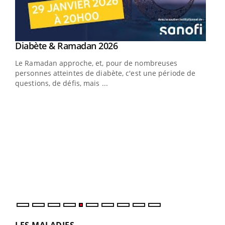
Youtube
Diabète & Ramadan 2026
Youtube
Le Ramadan approche, et, pour de nombreuses
vie !
personnes atteintes de diabète, c'est une période de
…
questions, de défis, mais ...
Un 
You
à l
Un é
mati
numé