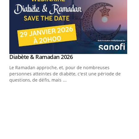
Youtube
Diabète & Ramadan 2026
Youtube
Le Ramadan approche, et, pour de nombreuses
vie !
personnes atteintes de diabète, c'est une période de
…
questions, de défis, mais ...
Un 
You
à l
Un é
mati
numé