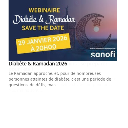
Youtube
Diabète & Ramadan 2026
Youtube
Le Ramadan approche, et, pour de nombreuses
vie !
personnes atteintes de diabète, c'est une période de
…
questions, de défis, mais ...
Un 
You
à l
Un é