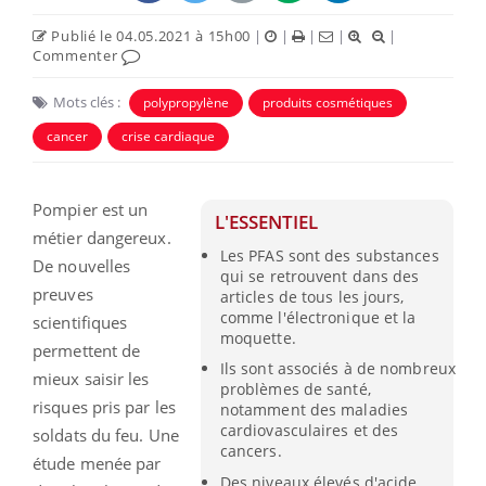
Publié le 04.05.2021 à 15h00
|
|
|
|
|
Commenter
Mots clés :
polypropylène
produits cosmétiques
cancer
crise cardiaque
Pompier est un
L'ESSENTIEL
métier dangereux.
Les PFAS sont des substances
De nouvelles
qui se retrouvent dans des
preuves
articles de tous les jours,
comme l'électronique et la
scientifiques
moquette.
permettent de
Ils sont associés à de nombreux
mieux saisir les
problèmes de santé,
risques pris par les
notamment des maladies
cardiovasculaires et des
soldats du feu. Une
cancers.
étude menée par
Des niveaux élevés d'acide