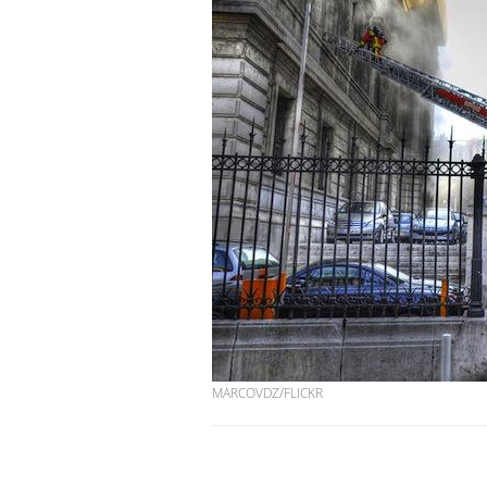
Fortes chaleurs :
pourquoi le risque de
noyade grimpe-t-il ?
Le Viagra pourrait-il
freiner la propagation du
cancer ?
Pourquoi manger moins
de protéines pourrait
finalement être bénéfique
MARCOVDZ/FLICKR