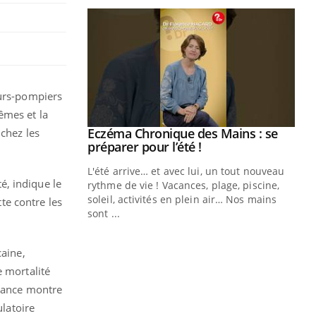
eurs-pompiers
êmes et la
ale : et si on
Eczéma Chronique des Mains : se
chez les
Youtube
ube
Youtube
préparer pour l’été !
e diabète de type 2
L'été arrive… et avec lui, un tout nouveau
é, indique le
çues chez les
rythme de vie ! Vacances, plage, piscine,
ez les soignants.
soleil, activités en plein air… Nos mains
tte contre les
sont ...
Di
You
Le 
caine,
nom
e mortalité
dia
rance montre
défi
ulatoire