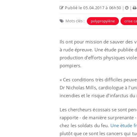
Publié le 05.04.2017 à 06h50
|
|
Eczéma Chronique des Mains :
Youtube
Mots clés :
polypropylène
crise c
Youtube
expliquer ma maladie
Il y a des sujets qui sont faciles à aborder...
d'autres non ! D'un côté, poser des
Ils ont pour mission de sauver des 
questions sur la maladie d'un proche c'est
à rude épreuve. Une étude publiée
montrer ...
Car
production d’efforts physiques viol
You
pré
pompiers.
Fati
« Ces conditions très difficiles pe
mêm
care
Dr Nicholas Mills, cardiologue à l’uni
...
incendies et le risque d’infarctus d
Les chercheurs écossais se sont penc
rapporte - de manière surprenante - 
chez les soldats du feu.
Une étude f
plutôt que ce sont les cancers qui tu