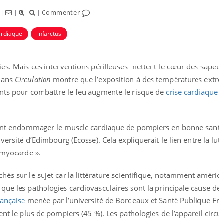
|
|
|
Commenter
ardiaque
infarctus
vies. Mais ces interventions périlleuses mettent le cœur des sap
 dans
Circulation
montre que l’exposition à des températures extr
ence en fer : comprendre pour
Insuline & Charge ment
ents pour combattre le feu augmente le risque de
crise cardiaque
tube
Youtube
Youtube
Yout
venir
osait en parler??
gue, irritabilité, brouillard mental ou
En 2026, l'insuline dans l
uvent endommager le muscle cardiaque de pompiers en bonne sant
e alopécie… Les symptômes de la
reste entourée d'idées re
nce en fer sont multiples ce qui la rend
patients comme parfois ch
versité d’Edimbourg (Ecosse). Cela expliquerait le lien entre la lu
u myocarde ».
hés sur le sujet car la littérature scientifique, notamment améri
que les pathologies cardiovasculaires sont la principale cause d
rançaise
menée par l’université de Bordeaux et Santé Publique F
ent le plus de pompiers (45 %). Les pathologies de l’appareil circ