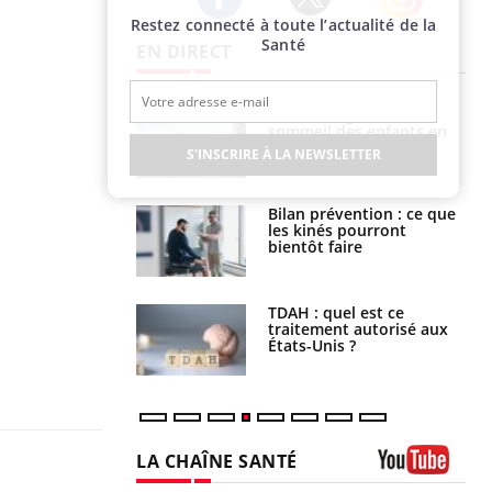
Restez connecté à toute l’actualité de la
Twitter
Facebook
Instagram
Santé
EN DIRECT
par un
Comment gérer le
a, une petite fille
sommeil des enfants en
e grâce à un
vacances ?
S'INSCRIRE À LA NEWSLETTER
essentiel
lose en Suisse :
Bilan prévention : ce que
st l’origine de la
les kinés pourront
nation ?
bientôt faire
s alimentaires :
TDAH : quel est ce
velle arme contre
traitement autorisé aux
tions sévères
États-Unis ?
LA CHAÎNE SANTÉ
Youtube