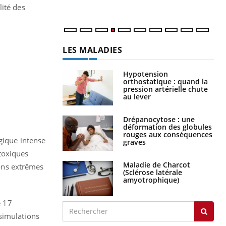
lité des
LES MALADIES
Hypotension
orthostatique : quand la
pression artérielle chute
au lever
Drépanocytose : une
déformation des globules
rouges aux conséquences
ogique intense
graves
toxiques
Maladie de Charcot
ons extrêmes
(Sclérose latérale
amyotrophique)
é 17
simulations