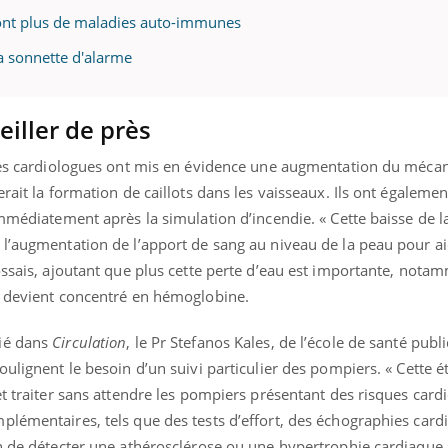
ont plus de maladies auto-immunes
la sonnette d'alarme
eiller de près
 les cardiologues ont mis en évidence une augmentation du méca
erait la formation de caillots dans les vaisseaux. Ils ont égaleme
immédiatement après la simulation d’incendie. « Cette baisse de l
 l’augmentation de l’apport de sang au niveau de la peau pour ai
ossais, ajoutant que plus cette perte d’eau est importante, notam
g devient concentré en hémoglobine.
lié dans
Circulation
, le Pr Stefanos Kales, de l’école de santé publ
oulignent le besoin d’un suivi particulier des pompiers. « Cette é
et traiter sans attendre les pompiers présentant des risques card
plémentaires, tels que des tests d’effort, des échographies card
n de détecter une athérosclérose ou une hypertrophie cardiaque »,