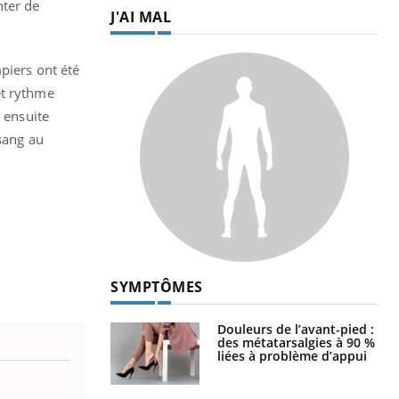
nter de
J'AI MAL
piers ont été
et rythme
s ensuite
 sang au
SYMPTÔMES
Douleurs de l’avant-pied :
des métatarsalgies à 90 %
liées à problème d’appui