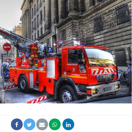
Grossesse et chaleur : ce
Mordue 
que dit la science
barracud
secouru
réflexe 
Le smartphone nuit-il à
Légionel
l'apprentissage de la
quelle e
lecture ?
contami
Mordue par une tique en
Allergie
vacances, elle reste dans
une nou
le coma pendant 42 jours
les réac