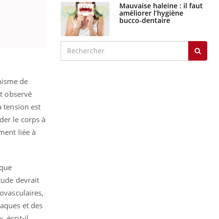
Mauvaise haleine : il faut
améliorer l’hygiène
bucco-dentaire
nisme de
nt observé
a tension est
der le corps à
ment liée à
ique
tude devrait
iovasculaires,
iaques et des
 écrit-il.