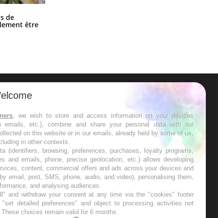
Grossesse et chaleur : ce que dit la
s de
science
alement être
elcome
ER
tners
, we wish to store and access information on your devices
in emails, etc.), combine and share your personal data with our
s les semaines les meilleures
ollected on this website or in our emails, already held by some of us,
ncluding in other contexts.
ta (identifiers, browsing, preferences, purchases, loyalty programs,
es and emails, phone, precise geolocation, etc.) allows developing
ervices, content, commercial offers and ads across your devices and
 by email, post, SMS, phone, audio, and video), personalising them,
RE
rformance, and analysing audiences.
l" and withdraw your consent at any time via the "cookies" footer
"set detailed preferences" and object to processing activities not
. These choices remain valid for 6 months.