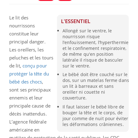
Le lit des
L'ESSENTIEL
nourrissons
Allongé sur le ventre, le
constitue leur
nourrisson risque
principal danger.
l’enfouissement, l’hyperthermie
et le confinement respiratoire,
Les oreillers, les
de même qu'en position
peluches et les tours
latérale il risque de basculer
de lit,
conçu pour
sur le ventre.
protéger la tête du
Le bébé doit être couché sur le
dos, sur un matelas ferme dans
bébé des chocs
,
un lit à barreaux et sans
sont ses principaux
oreiller ni couette ni
ennemis et leur
couverture.
principale cause de
Il faut laisser le bébé libre de
bouger la tête et le corps, de
décès inattendus.
jour comme de nuit pour éviter
L’agence fédérale
les déformations crâniennes.
américaine en
matière de protection de la santé publique, les CDC