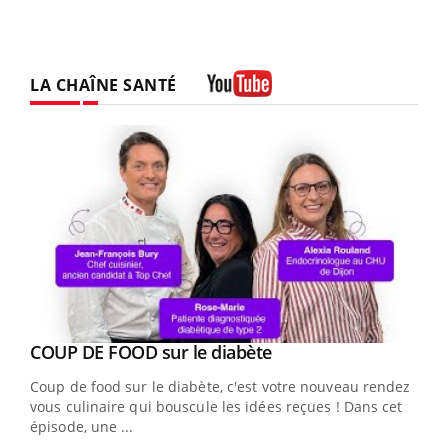
LA CHAÎNE SANTÉ
Youtube
Youtube
cès
COUP DE FOOD sur le diabète
Youtube
Coup de food sur le diabète, c'est votre nouveau rendez-
 en
vous culinaire qui bouscule les idées reçues ! Dans cet
u
épisode, une ...