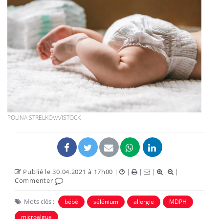
POLINA STRELKOVA/ISTOCK
Publié le 30.04.2021 à 17h00
|
|
|
|
|
Commenter
Mots clés :
bébé
sélénium
allergie
MDPH
microalgue