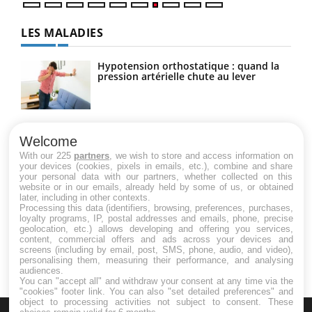
LES MALADIES
Hypotension orthostatique : quand la
pression artérielle chute au lever
Drépanocytose : une déformation des
globules rouges aux conséquences
Welcome
graves
With our 225
partners
, we wish to store and access information on
your devices (cookies, pixels in emails, etc.), combine and share
your personal data with our partners, whether collected on this
website or in our emails, already held by some of us, or obtained
Maladie de Charcot (Sclérose latérale
later, including in other contexts.
amyotrophique)
Processing this data (identifiers, browsing, preferences, purchases,
loyalty programs, IP, postal addresses and emails, phone, precise
geolocation, etc.) allows developing and offering you services,
content, commercial offers and ads across your devices and
screens (including by email, post, SMS, phone, audio, and video),
personalising them, measuring their performance, and analysing
audiences.
You can "accept all" and withdraw your consent at any time via the
"cookies" footer link
. You can also "set detailed preferences" and
object to processing activities not subject to consent. These