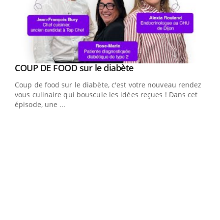
Youtube
cès
COUP DE FOOD sur le diabète
Youtube
Coup de food sur le diabète, c'est votre nouveau rendez-
 en
vous culinaire qui bouscule les idées reçues ! Dans cet
u
épisode, une ...
Qua
You
"Les
trav
DRH 