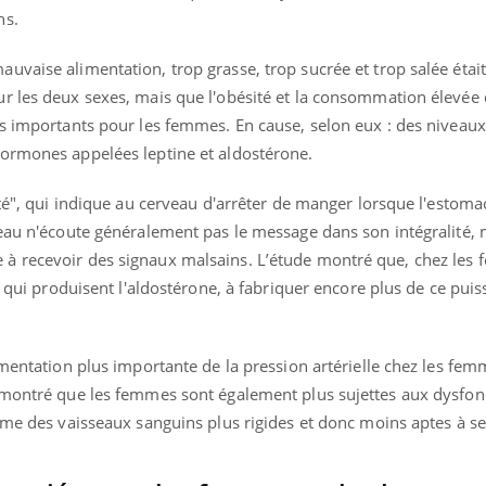
ns.
vaise alimentation, trop grasse, trop sucrée et trop salée était
r les deux sexes, mais que l'obésité et la consommation élevée 
us importants pour les femmes. En cause, selon eux : des niveaux
ormones appelées leptine et aldostérone.
té", qui indique au cerveau d'arrêter de manger lorsque l'estomac
veau n'écoute généralement pas le message dans son intégralité, 
à recevoir des signaux malsains. L’étude montré que, chez les 
, qui produisent l'aldostérone, à fabriquer encore plus de ce puis
.
gmentation plus importante de la pression artérielle chez les fe
s montré que les femmes sont également plus sujettes aux dysfo
mme des vaisseaux sanguins plus rigides et donc moins aptes à se 