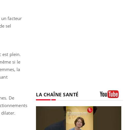
 un facteur
de sel
 est plein.
même si le
femmes, la
sant
LA CHAÎNE SANTÉ
mmes. De
Youtube
nctionnements
dilater.