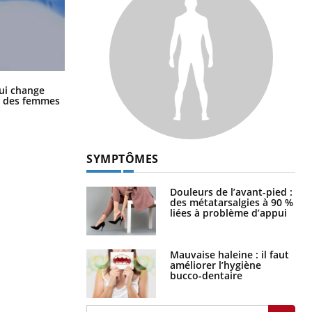
La sieste empêche-t-elle de dormir
ui change
la nuit ?
ge des femmes
SYMPTÔMES
Douleurs de l’avant-pied :
des métatarsalgies à 90 %
liées à problème d’appui
Mauvaise haleine : il faut
améliorer l’hygiène
bucco-dentaire