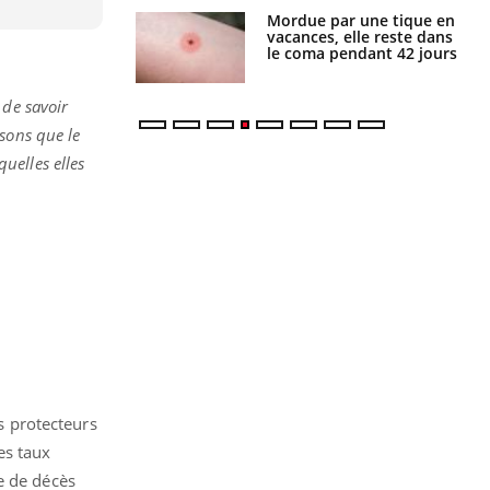
i manger moins
Mordue par une tique en
éines pourrait
vacances, elle reste dans
ent être bénéfique
le coma pendant 42 jours
 de savoir
sons que le
quelles elles
s protecteurs
es taux
e de décès