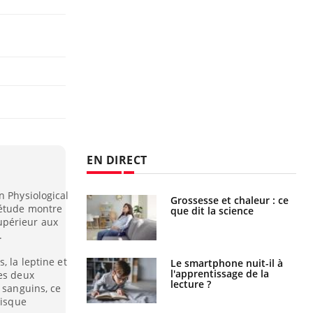
EN DIRECT
n Physiological
haleurs :
Grossesse et chaleur : ce
 étude montre
i le risque de
que dit la science
rimpe-t-il ?
upérieur aux
.
, la leptine et
a pourrait-il
Le smartphone nuit-il à
la propagation du
l'apprentissage de la
ces deux
lecture ?
 sanguins, ce
risque