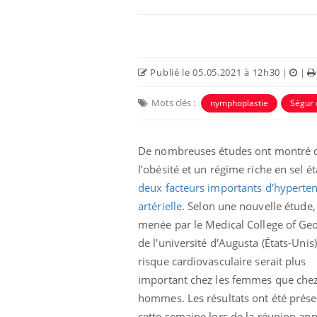
Publié le 05.05.2021 à 12h30
|
|
Mots clés :
nymphoplastie
Ségur 
De nombreuses études ont montré 
l’obésité et un régime riche en sel ét
deux facteurs importants d’hyperte
Chikungunya, dengue,
artérielle
. Selon une nouvelle étude,
West Nile : que se passe-
t-il dans le sud de la
menée par le Medical College of Geo
France ?
de l'université d'Augusta (États-Unis)
risque cardiovasculaire serait plus
Les médicaments GLP-1
protègent-ils aussi les os
important chez les femmes que chez
?
hommes. Les résultats ont été prése
cette semaine lors de la réunion ann