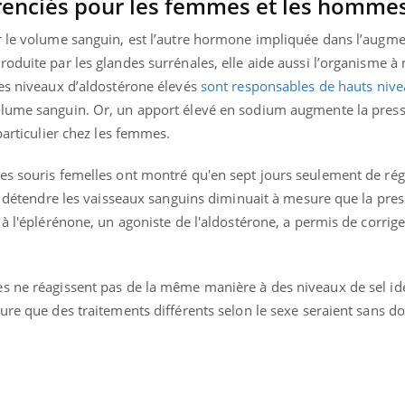
érenciés pour les femmes et les homme
r le volume sanguin, est l’autre hormone impliquée dans l’augm
oduite par les glandes surrénales, elle aide aussi l’organisme à
ence en fer : comprendre pour
Insuline & Charge ment
des niveaux d’aldostérone élevés
sont responsables de hauts niv
tube
Youtube
Youtube
Yout
venir
osait en parler??
olume sanguin. Or, un apport élevé en sodium augmente la pressi
particulier chez les femmes.
gue, irritabilité, brouillard mental ou
En 2026, l'insuline dans l
e alopécie… Les symptômes de la
reste entourée d'idées re
nce en fer sont multiples ce qui la rend
patients comme parfois ch
es souris femelles ont montré qu'en sept jours seulement de ré
 à détendre les vaisseaux sanguins diminuait à mesure que la pre
 à l'éplérénone, un agoniste de l'aldostérone, a permis de corrig
s ne réagissent pas de la même manière à des niveaux de sel id
ure que des traitements différents selon le sexe seraient sans d