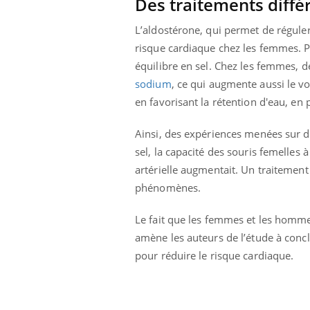
Des traitements diff
L’aldostérone, qui permet de régule
risque cardiaque chez les femmes. Pr
Eczéma Chronique des Mains :
Car
équilibre en sel. Chez les femmes, 
Youtube
You
Youtube
expliquer ma maladie
pré
sodium
, ce qui augmente aussi le v
en favorisant la rétention d'eau, en 
Il y a des sujets qui sont faciles à aborder...
Fati
d'autres non ! D'un côté, poser des
mêm
questions sur la maladie d'un proche c'est
care
Ainsi, des expériences menées sur d
montrer ...
...
sel, la capacité des souris femelles
artérielle augmentait. Un traitement
phénomènes.
Le fait que les femmes et les homme
amène les auteurs de l’étude à concl
pour réduire le risque cardiaque.