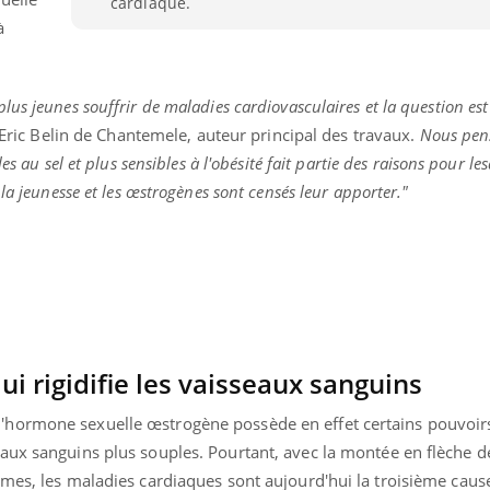
cardiaque.
Pourquoi votre ventre
Pourquo
à
gâche-t-il les premiers
de prot
jours de vos vacances ?
finalem
us jeunes souffrir de maladies cardiovasculaires et la question est
Eric Belin de Chantemele, auteur principal des travaux.
Nous pen
s au sel et plus sensibles à l'obésité fait partie des raisons pour les
la jeunesse et les œstrogènes sont censés leur apporter."
qui rigidifie les vaisseaux sanguins
hormone sexuelle œstrogène possède en effet certains pouvoir
aux sanguins plus souples. Pourtant, avec la montée en flèche d
mmes, les maladies cardiaques sont aujourd'hui la troisième caus