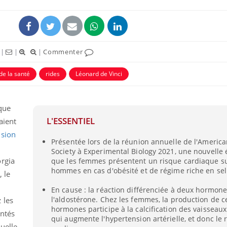
|
|
|
Commenter
de la santé
rides
Léonard de Vinci
que
L'ESSENTIEL
aient
nsion
Présentée lors de la réunion annuelle de l'America
La sieste empêche-t-elle
Fortes c
Society à Experimental Biology 2021, une nouvelle
de dormir la nuit ?
pourquo
noyade g
rgia
que les femmes présentent un risque cardiaque s
hommes en cas d'obésité et de régime riche en sel
, le
En cause : la réaction différenciée à deux hormones
VIH : la fin du comprimé
Le Viagr
tous les jours se profile-t-
freiner 
l'aldostérone. Chez les femmes, la production de 
 les
elle enfin ?
cancer ?
hormones participe à la calcification des vaisseaux
ntés
qui augmente l'hypertension artérielle, et donc le 
uelle