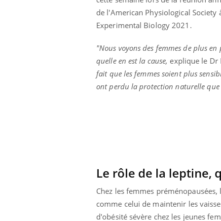
Cytomégalovirus : ce qui
de l'American Physiological Society 
change dans la prise en
charge des femmes
Experimental Biology 2021.
enceintes
"Nous voyons des femmes de plus en pl
quelle en est la cause,
explique le Dr 
fait que les femmes soient plus sensible
ont perdu la protection naturelle que 
Le rôle de la leptine, 
Chez les femmes préménopausées, l'
comme celui de maintenir les vaisse
d'obésité sévère chez les jeunes fe