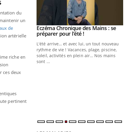
s
entation du
 maintenir un
ale : et si on
Eczéma Chronique des Mains : se
eaux de
Youtube
ube
Youtube
préparer pour l’été !
on artérielle
e diabète de type 2
L'été arrive… et avec lui, un tout nouveau
çues chez les
rythme de vie ! Vacances, plage, piscine,
ez les soignants.
soleil, activités en plein air… Nos mains
gime riche en
sont ...
ssion
Di
You
er ces deux
Le 
nom
dia
entiques
défi
oute pertinent