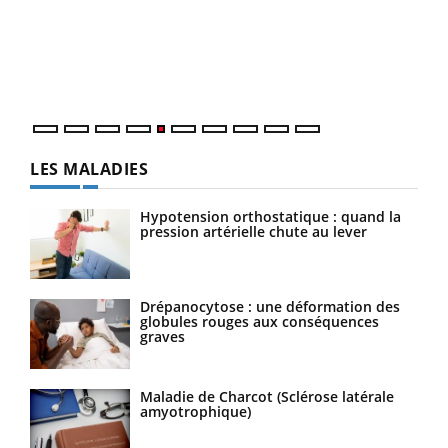
à l
Un é
mati
numé
LES MALADIES
Hypotension orthostatique : quand la
pression artérielle chute au lever
Drépanocytose : une déformation des
globules rouges aux conséquences
graves
Maladie de Charcot (Sclérose latérale
amyotrophique)