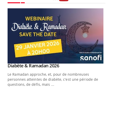
Youtube
Youtube
Diabète & Ramadan 2026
Youtube
Le Ramadan approche, et, pour de nombreuses
vie !
personnes atteintes de diabète, c'est une période de
…
questions, de défis, mais ...
Un 
You